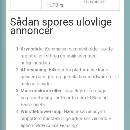
kommunen
HUTB-nr.
Sådan spores ulovlige
annoncer
Krydsdata:
Kommunen sammenholder skatte­
registre, el-forbrug og støjklager med
udlejningsdata.
AI-scanning:
Billeder fra platformene køres
gennem ansigts- og geolokations­software for at
matche facader.
Markedskontroller:
Inspektører foretager
surprise-besøg i hot-spots som El Born og
Barceloneta.
Whistleblower-app:
Naboer kan anonymt
rapportere mistænkelige adresser via mobil­
appen “
BCN Check Housing
”.