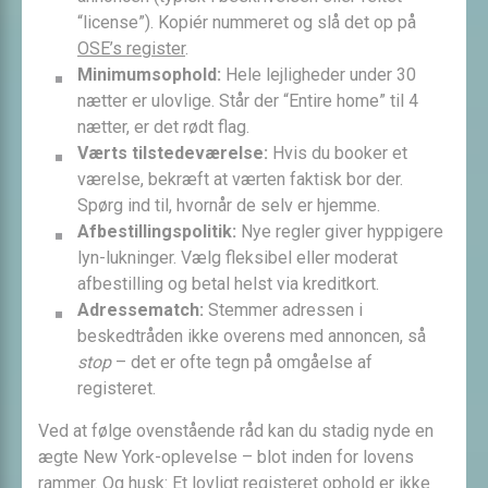
“license”). Kopiér nummeret og slå det op på
OSE’s register
.
Minimums­ophold:
Hele lejligheder under 30
nætter er ulovlige. Står der “Entire home” til 4
nætter, er det rødt flag.
Værts tilstedeværelse:
Hvis du booker et
værelse, bekræft at værten faktisk bor der.
Spørg ind til, hvornår de selv er hjemme.
Afbestillings­politik:
Nye regler giver hyppigere
lyn-lukninger. Vælg fleksibel eller moderat
afbestilling og betal helst via kreditkort.
Adresse­match:
Stemmer adressen i
beskedtråden ikke overens med annoncen, så
stop
– det er ofte tegn på omgåelse af
registeret.
Ved at følge ovenstående råd kan du stadig nyde en
ægte New York-oplevelse – blot inden for lovens
rammer. Og husk: Et lovligt registeret ophold er ikke