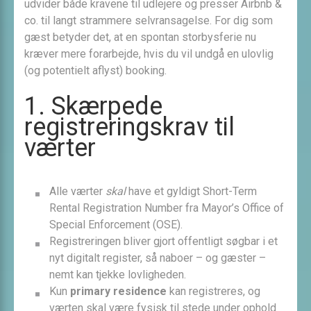
udvider både kravene til udlejere og presser Airbnb &
co. til langt strammere selvransagelse. For dig som
gæst betyder det, at en spontan storbys­ferie nu
kræver mere forarbejde, hvis du vil undgå en ulovlig
(og potentielt aflyst) booking.
1. Skærpede
registrerings­krav til
værter
Alle værter
skal
have et gyldigt Short-Term
Rental Registration Number fra Mayor’s Office of
Special Enforcement (OSE).
Registreringen bliver gjort offentligt søgbar i et
nyt digitalt register, så naboer – og gæster –
nemt kan tjekke lovligheden.
Kun
primary residence
kan registreres, og
værten skal være fysisk til stede under ophold