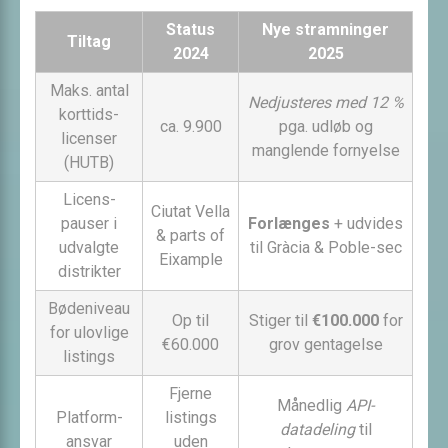
Status
Nye stramninger
Tiltag
2024
2025
Maks. antal
Nedjusteres med 12 %
korttids­
ca. 9.900
pga. udløb og
licenser
manglende fornyelse
(HUTB)
Licens­
Ciutat Vella
pauser i
Forlænges
+ udvides
& parts of
udvalgte
til Gràcia & Poble-sec
Eixample
distrikter
Bødeniveau
Op til
Stiger til
€100.000
for
for ulovlige
€60.000
grov gentagelse
listings
Fjerne
Månedlig
API-
Platform­
listings
datadeling
til
ansvar
uden