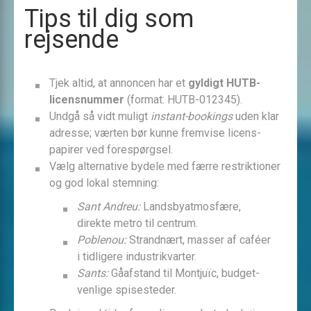
Tips til dig som
rejsende
Tjek altid, at annoncen har et
gyldigt HUTB-
licensnummer
(format: HUTB-012345).
Undgå så vidt muligt
instant-bookings
uden klar
adresse; værten bør kunne fremvise licens­
papirer ved forespørgsel.
Vælg alternative bydele med færre restriktioner
og god lokal stemning:
Sant Andreu:
Landsby­atmosfære,
direkte metro til centrum.
Poblenou:
Strandnært, masser af caféer
i tidligere industrikvarter.
Sants:
Gåafstand til Montjuïc, budget-
venlige spisesteder.