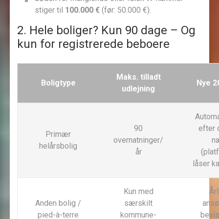
stiger til
100.000 €
(før: 50.000 €).
2. Hele boliger? Kun 90 dage – Og
kun for registrerede beboere
Maks. tilladt
Boligtype
Nye 2
udlejning
Automa
90
efter
Primær
overnatninger/
n
helårsbolig
år
(pla
låser k
Kun med
Årl
Anden bolig /
særskilt
ansø
pied-à-terre
kommune-
bevis