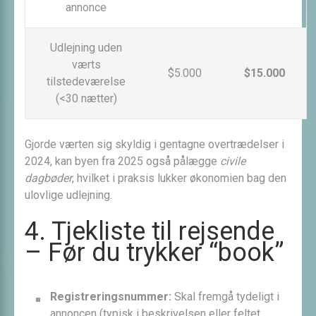
annonce
Udlejning uden
værts
$5.000
$15.000
tilstedeværelse
(<30 nætter)
Gjorde værten sig skyldig i gentagne overtrædelser i
2024, kan byen fra 2025 også pålægge
civile
dagbøder
, hvilket i praksis lukker økonomien bag den
ulovlige udlejning.
4. Tjekliste til rejsende
– Før du trykker “book”
Registrerings­nummer:
Skal fremgå tydeligt i
annoncen (typisk i beskrivelsen eller feltet