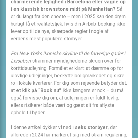
charmerende lejlighed i Barcelona eller vågne op
i en klassisk brownstone midt på Manhattan?
Så
er du langt fra den eneste – men i 2025 kan den drøm
hurtigt få et realitetstjek, hvis din Airbnb-booking ikke
lever op til de nye, skærpede regler i nogle af
verdens mest populære storbyer.
Fra New Yorks ikoniske skyline til de farverige gader i
Lissabon
strammer myndighederne skruen over for
korttidsudlejning. Formålet er klart: at dæmme op for
ulovlige udlejninger, beskytte boligmarkedet og sikre
ro i lokale kvarterer. For dig som rejsende betyder det,
at
et klik på “Book nu”
ikke længere er nok – du må
også forvisse dig om, at udlejningen er fuldt lovlig,
ellers risikerer både vært og gæst alt fra aflyste
ophold til bøder.
I denne artikel dykker vi ned i
seks storbyer
, der
allerede i 2024 har markeret sig med stram regulering,