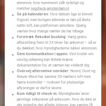
annoncer, hvor nummeret står tydeligt og
matcher
regcheck.amsterdam.nl
.
Se på kalenderen:
Hvis datoen lige er blevet
frigivet, men boligen allerede er tæt på årets
natte-loft, kan platformen annullere. Spørg
værten hvor mange nætter de har tilbage.
Foretræk fleksibel booking:
Vælg gratis
afbestilling frem til 24 timer før ankomst – så er
du dækket, hvis myndighederne lukker annoncen.
Gem kommunikation i appen:
Ved tvister om
ulovlig udlejning kan Airbnb kræve
dokumentation for, at værten har vildledt dig.
Overvej alternative områder:
Noord, Oost og
Nieuw-West har samme 30-nætters loft men
færre kontroller – risikoen for pludselige
aflysninger er derfor lavere.
Kom tidligt til check-in:
Myndigheder laver
jævnlige stikprøver på adressen. Hvis du ikke er
dér indenfor det aftalte tidsrum, kan værten få