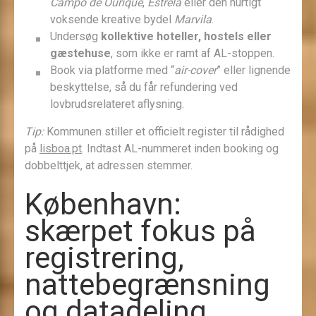
Campo de Ourique
,
Estrela
eller den hurtigt
voksende kreative bydel
Marvila
.
Undersøg
kollektive hoteller, hostels eller
gæstehuse
, som ikke er ramt af AL-stoppen.
Book via platforme med “
air-cover
” eller lignende
beskyttelse, så du får refundering ved
lovbrudsrelateret aflysning.
Tip:
Kommunen stiller et officielt register til rådighed
på
lisboa.pt
. Indtast AL-nummeret inden booking og
dobbelttjek, at adressen stemmer.
København:
skærpet fokus på
registrering,
nattebegrænsning
og datadeling