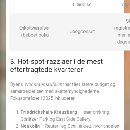
tilladelse
ege
S
Enkeltværelser
registre
Ubegrænset
i beboet bolig
men i
dages
3. Hot-spot-razziaer i de mest
eftertragtede kvarterer
Byens
Wohnraumaufsicht
har fået større budget og
samarbejder tæt med skattemyndighederne.
Fokusområder i 2025 inkluderer:
Friedrichshain-Kreuzberg
– især omkring
Görlitzer Park og East Side Gallery.
Neukölln
– Reuter- og Schillerkiez, hvor andelen