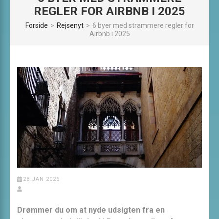
REGLER FOR AIRBNB I 2025
Forside
>
Rejsenyt
>
6 byer med strammere regler for
Airbnb i 2025
28 JAN 2026
Drømmer du om at nyde udsigten fra en