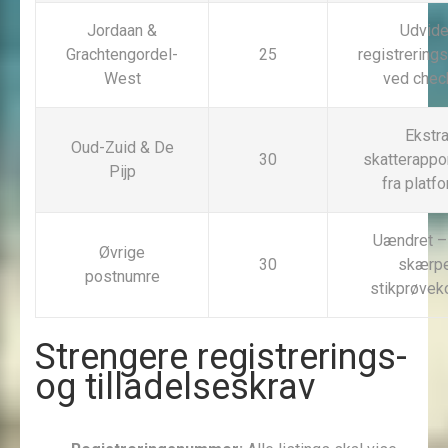
Jordaan &
Udvide
Grachtengordel-
25
registrerings
West
ved chec
Ekstr
Oud-Zuid & De
30
skatterappo
Pijp
fra platf
Uændret –
Øvrige
30
skærp
postnumre
stikprøvek
Strengere registrerings-
og tilladelseskrav