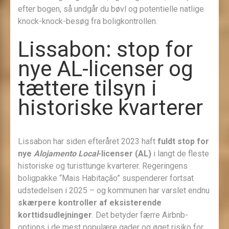
efter bogen, så undgår du bøvl og potentielle natlige
knock-knock-besøg fra boligkontrollen.
Lissabon: stop for
nye AL-licenser og
tættere tilsyn i
historiske kvarterer
Lissabon har siden efteråret 2023 haft
fuldt stop for
nye
Alojamento Local
-licenser (AL)
i langt de fleste
historiske og turisttunge kvarterer. Regeringens
boligpakke “Mais Habitação” suspenderer fortsat
udstedelsen i 2025 – og kommunen har varslet endnu
skærpere kontroller af eksisterende
korttidsudlejninger
. Det betyder færre Airbnb-
options i de mest populære gader og øget risiko for,