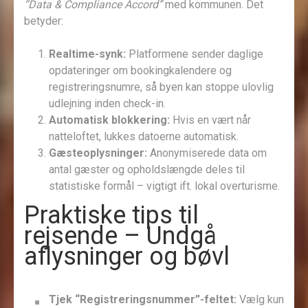
“Data & Compliance Accord”
med kommunen. Det
betyder:
Realtime-synk:
Platformene sender daglige
opdateringer om booking­kalendere og
registreringsnumre, så byen kan stoppe ulovlig
udlejning inden check-in.
Automatisk blokkering:
Hvis en vært når
natteloftet, lukkes datoerne automatisk.
Gæsteoplysninger:
Anonymiserede data om
antal gæster og opholdslængde deles til
statistiske formål – vigtigt ift. lokal overturisme.
Praktiske tips til
rejsende – Undgå
aflysninger og bøvl
Tjek “Registreringsnummer”-feltet:
Vælg kun