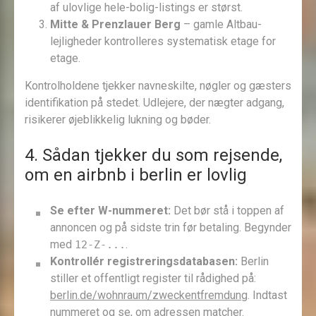
af ulovlige hele-bolig-listings er størst.
Mitte & Prenzlauer Berg
– gamle Altbau-
lejligheder kontrolleres systematisk etage for
etage.
Kontrolholdene tjekker navneskilte, nøgler og gæsters
identifikation på stedet. Udlejere, der nægter adgang,
risikerer øjeblikkelig lukning og bøder.
4. Sådan tjekker du som rejsende,
om en airbnb i berlin er lovlig
Se efter W-nummeret:
Det bør stå i toppen af
annoncen og på sidste trin før betaling. Begynder
med
.
12-Z-...
Kontrollér registreringsdatabasen:
Berlin
stiller et offentligt register til rådighed på:
berlin.de/wohnraum/zweckentfremdung
. Indtast
nummeret og se, om adressen matcher.