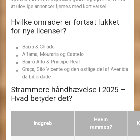
at ulovlige annoncer fjernes med kort varsel.
Hvilke områder er fortsat lukket
for nye licenser?
Baixa & Chiado
Alfama, Mouraria og Castelo
Bairro Alto & Príncipe Real
Graça, São Vicente og den østlige del af Avenida
da Liberdade
Strammere håndhævelse i 2025 –
Hvad betyder det?
Hvem
Indgreb
K
rammes?