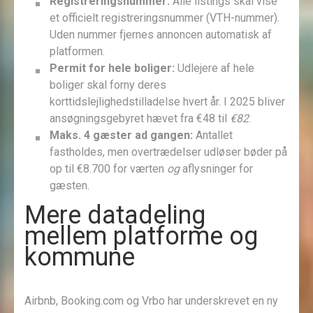
Registreringsnummer:
Alle listings skal vise
et officielt registreringsnummer (VTH-nummer).
Uden nummer fjernes annoncen automatisk af
platformen.
Permit for hele boliger:
Udlejere af hele
boliger skal forny deres
korttidslejlighedstilladelse hvert år. I 2025 bliver
ansøgningsgebyret hævet fra €48 til
€82
.
Maks. 4 gæster ad gangen:
Antallet
fastholdes, men overtrædelser udløser bøder på
op til €8.700 for værten
og
aflysninger for
gæsten.
Mere datadeling
mellem platforme og
kommune
Airbnb, Booking.com og Vrbo har underskrevet en ny