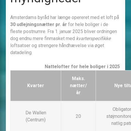
Amsterdams byråd har længe opereret med et loft på
30 udlejningsnætter pr. år
for hele boliger i de
fleste postnumre. Fra 1. januar 2025 bliver ordningen
dog endnu mere finmasket med
kvarterspecifikke
loftsatser og strengere håndhævelse via øget
datadeling.
Nattelofter for hele boliger i 2025
Maks.
Kvarter
nætter/
Nye til
år
Obligato
De Wallen
20
støjmonitor
(Centrum)
natlig pat