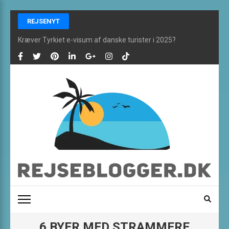
Skip
REJSENYT
to
content
Kræver Tyrkiet e-visum af danske turister i 2025?
(Press
Enter)
REJSEBLOGGER ONLINE
De bedste rejsefifs og alt om rejser finder du her
6 BYER MED STRAMMERE