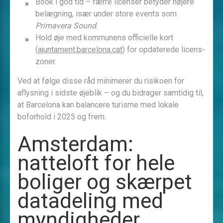
Book i god tid – færre licenser betyder højere
belægning, især under store events som
Primavera Sound
.
Hold øje med kommunens officielle kort
(
ajuntament.barcelona.cat
) for opdaterede licens­
zoner.
Ved at følge disse råd minimerer du risikoen for
aflysning i sidste øjeblik – og du bidrager samtidig til,
at Barcelona kan balancere turisme med lokale
boforhold i 2025 og frem.
Amsterdam:
natteloft for hele
boliger og skærpet
datadeling med
myndigheder