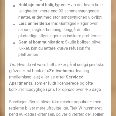
Hold øje med boligtypen:
Hvis der loves hele
lejligheder i mere end 90 sammenhængende
nætter, er det med stor sandsynlighed ulovligt.
Læs anmeldelserne:
Gentagne klager over
naboer, nøgleafhentning i baggårde eller
pludselige aflysninger kan indikere problemer.
Gem al kommunikation:
Skulle boligen blive
lukket, kan du lettere kræve refusion fra
platformen.
Tip:
Hvis du vil være helt sikker på at undgå juridiske
gråzoner, så book et
»Zeitwohnen«
-leasing
(mellemlang leje) eller se efter
Serviced
Apartments
, som er fuldt licenserede og ofte
konkurrencedygtige i pris for ophold over 4-5 dage.
Bundlinjen: Berlin bliver ikke mindre populær – men
reglerne bliver mere ufravigelige. Tjek W-nummeret,
kend 90-dages-grænsen, og vælg værter, der spiller