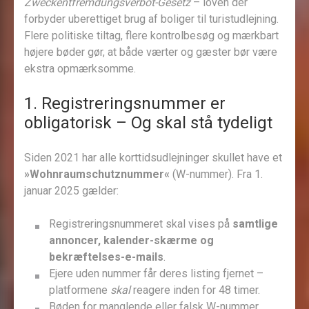
Zweckentfremdungsverbot-Gesetz
– loven der
forbyder uberettiget brug af boliger til turistudlejning.
Flere politiske tiltag, flere kontrolbesøg og mærkbart
højere bøder gør, at både værter og gæster bør være
ekstra opmærksomme.
1. Registreringsnummer er
obligatorisk – Og skal stå tydeligt
Siden 2021 har alle korttidsudlejninger skullet have et
»Wohnraumschutznummer«
(W-nummer). Fra 1.
januar 2025 gælder:
Registreringsnummeret skal vises på
samtlige
annoncer, kalender-skærme og
bekræftelses-e-mails
.
Ejere uden nummer får deres listing fjernet –
platformene
skal
reagere inden for 48 timer.
Bøden for manglende eller falsk W-nummer