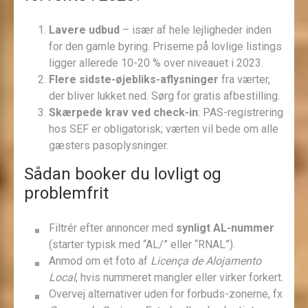
Lavere udbud
– især af hele lejligheder inden
for den gamle byring. Priserne på lovlige listings
ligger allerede 10-20 % over niveauet i 2023.
Flere sidste-øjebliks-aflysninger
fra værter,
der bliver lukket ned. Sørg for gratis afbestilling.
Skærpede krav ved check-in
: PAS-registrering
hos SEF er obligatorisk; værten vil bede om alle
gæsters pasoplysninger.
Sådan booker du lovligt og
problemfrit
Filtrér efter annoncer med
synligt AL-nummer
(starter typisk med “AL/” eller “RNAL”).
Anmod om et foto af
Licença de Alojamento
Local
, hvis nummeret mangler eller virker forkert.
Overvej alternativer uden for forbuds-zonerne, fx