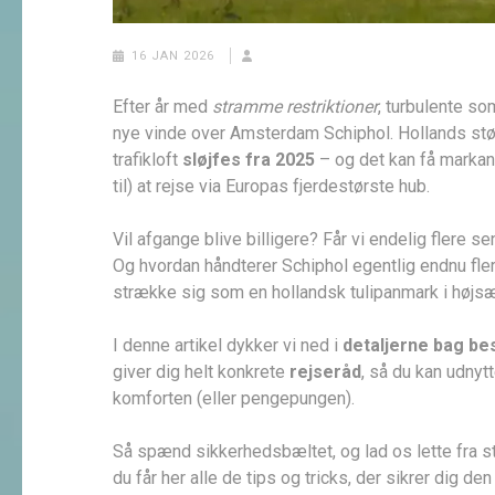
16 JAN 2026
Efter år med
stramme restriktioner
, turbulente s
nye vinde over Amsterdam Schiphol. Hollands stør
trafikloft
sløjfes fra 2025
– og det kan få markant
til) at rejse via Europas fjerdestørste hub.
Vil afgange blive billigere? Får vi endelig flere 
Og hvordan håndterer Schiphol egentlig endnu fler
strække sig som en hollandsk tulipanmark i høj
I denne artikel dykker vi ned i
detaljerne bag be
giver dig helt konkrete
rejseråd
, så du kan udny
komforten (eller pengepungen).
Så spænd sikkerhedsbæltet, og lad os lette fra st
du får her alle de tips og tricks, der sikrer dig den