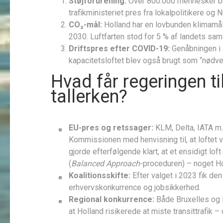
Støjforurening:
Over 800.000 mennesker bor 
trafikministeriet pres fra lokalpolitikere o
CO₂-mål:
Holland har en lovbunden klimamå
2030. Luftfarten stod for 5 % af landets sa
Driftspres efter COVID-19:
Genåbningen i 
kapacitetsloftet blev også brugt som “nødventi
Hvad får regeringen ti
tallerken?
EU-pres og retssager:
KLM, Delta, IATA m.
Kommissionen med henvisning til, at loftet v
gjorde efterfølgende klart, at et ensidigt lo
(
Balanced Approach
-proceduren) – noget Hol
Koalitionsskifte:
Efter valget i 2023 fik de
erhvervskonkurrence og jobsikkerhed.
Regional konkurrence:
Både Bruxelles og D
at Holland risikerede at miste transittrafik 