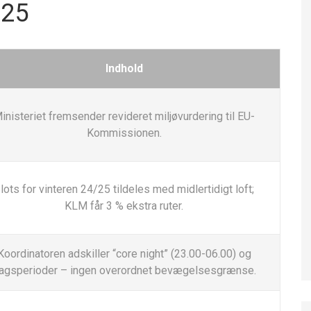
025
Indhold
inisteriet fremsender revideret miljøvurdering til EU-
Kommissionen.
lots for vinteren 24/25 tildeles med midlertidigt loft;
KLM får 3 % ekstra ruter.
Koordinatoren adskiller “core night” (23.00-06.00) og
agsperioder – ingen overordnet bevægelsesgrænse.