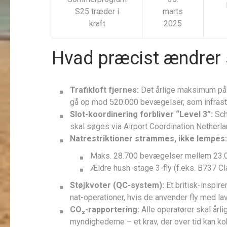
S25 træder i
marts
kraft
2025
Hvad præcist ændrer 
Trafikloft fjernes:
Det årlige maksimum på 
gå op mod 520.000 bevægelser, som infrastru
Slot-koordinering forbliver “Level 3”:
Schi
skal søges via Airport Coordination Netherla
Natrestriktioner strammes, ikke lempes:
Maks. 28.700 bevægelser mellem 23.0
Ældre hush-stage 3-fly (f.eks. B737 Cl
Støjkvoter (QC-system):
Et britisk-inspir
nat-operationer, hvis de anvender fly med l
CO₂-rapportering:
Alle operatører skal årl
myndighederne – et krav, der over tid kan kobl