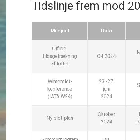
Tidslinje frem mod 2
Milepæl
Dato
Officiel
M
tilbagetrækning
Q4 2024
af loftet
Winterslot-
23.-27.
S
konference
juni
(IATA W24)
2024
Oktober
Ny slot-plan
2024
d
Sommerprogram
30.