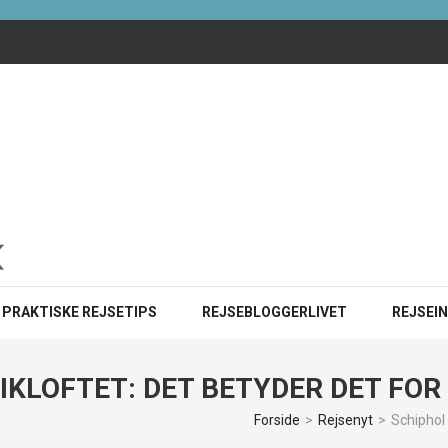
ister i 2025?
INE
PRAKTISKE REJSETIPS
REJSEBLOGGERLIVET
REJSEI
KLOFTET: DET BETYDER DET FOR 
Forside
>
Rejsenyt
>
Schiphol 