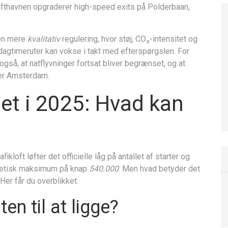
ufthavnen opgraderer high-speed exits på Polderbaan,
 en mere
kvalitativ
regulering, hvor støj, CO₂-intensitet og
 dagtimeruter kan vokse i takt med efterspørgslen. For
gså, at natflyvninger fortsat bliver begrænset, og at
ver Amsterdam.
et i 2025: Hvad kan
?
ikloft løfter det officielle låg på antallet af starter og
oretisk maksimum på knap
540.000
. Men hvad betyder det
Her får du overblikket.
n til at ligge?