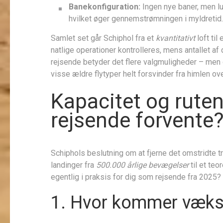
Banekonfiguration:
Ingen nye baner, men l
hvilket øger gennemstrømningen i myldretid.
Samlet set går Schiphol fra et
kvantitativt
loft til
natlige operationer kontrolleres, mens antallet af
rejsende betyder det flere valgmuligheder – men o
visse ældre flytyper helt forsvinder fra himlen o
Kapacitet og ruten
rejsende forvente
Schiphols beslutning om at fjerne det omstridte traf
landinger fra
500.000 årlige bevægelser
til et te
egentlig i praksis for dig som rejsende fra 2025? 
1. Hvor kommer vækste