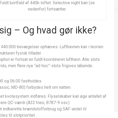
Fuldt bortfald af 440k-loftet. Selective night ban (se
nedenfor) fortsætter.
sig – Og hvad gør ikke?
440.000 bevægelser ophæves. Lufthavnen kan i teorien
kturen fysisk tillader.
phol er fortsat en fuldt koordineret lufthavn. Alle slots
nds, men flere nye “ad-hoc”-slots frigives løbende.
0 og 06.00 fastholdes.
assic, MD-80) forbydes helt om natten.
eret kvotesystem indføres. Flyselskaber kan øge antallet af
avere QC-værdi (A321neo, B787-9 osv.).
igt indberette brændstofforbrug og SAF-andel til
es til slotprioritet.