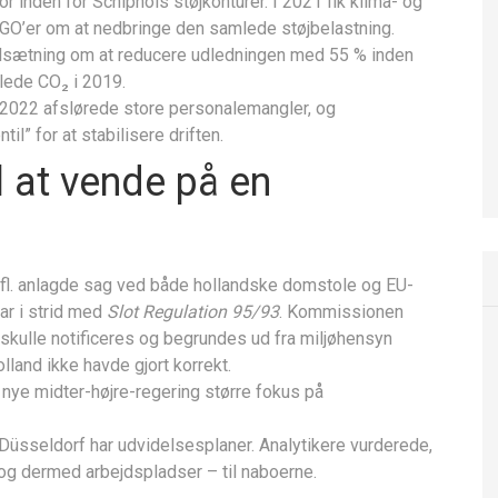
inden for Schiphols støjkonturer. I 2021 fik klima- og
g NGO’er om at nedbringe den samlede støjbelastning.
lsætning om at reducere udledningen med 55 % inden
mlede CO₂ i 2019.
2022 afslørede store personalemangler, og
l” for at stabilisere driften.
l at vende på en
fl. anlagde sag ved både hollandske domstole og EU-
ar i strid med
Slot Regulation 95/93
. Kommissionen
ft skulle notificeres og begrundes ud fra miljøhensyn
land ikke havde gjort korrekt.
n nye midter-højre-regering større fokus på
üsseldorf har udvidelsesplaner. Analytikere vurderede,
– og dermed arbejdspladser – til naboerne.