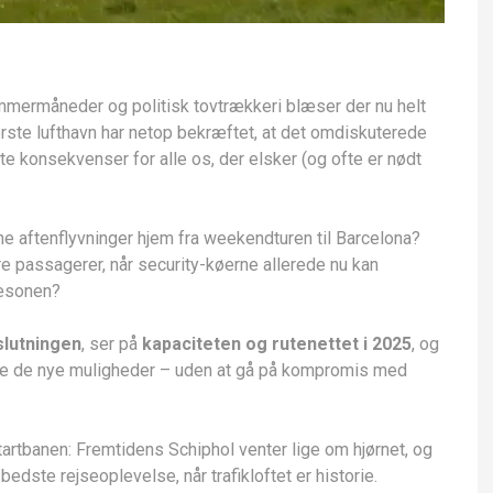
ommermåneder og politisk tovtrækkeri blæser der nu helt
ste lufthavn har netop bekræftet, at det omdiskuterede
e konsekvenser for alle os, der elsker (og ofte er nødt
sene aftenflyvninger hjem fra weekendturen til Barcelona?
e passagerer, når security-køerne allerede nu kan
sæsonen?
slutningen
, ser på
kapaciteten og rutenettet i 2025
, og
tte de nye muligheder – uden at gå på kompromis med
artbanen: Fremtidens Schiphol venter lige om hjørnet, og
 bedste rejseoplevelse, når trafikloftet er historie.