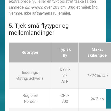
ekstra brede hjul eller en tykt polstret taske få den
samlede
dimension
over 203 cm. Brug et målebånd
hjemme, ikke lufthavnens rullemåler.
5. Tjek små flytyper og
mellemlandinger
Typisk
Maks.
Rutetype
fly
skilængde
Dash-
Indenrigs
8 /
170-180 cm
Østrig/Schweiz
ATR
Regional
CRJ-
200 cm
Norden
900