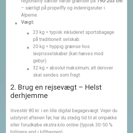
regionalfly sætter hårde grænser på
190-203 cm
– særligt på propelfly og indenrigsruter i
Alperne.
Vægt:
23 kg = typisk inkluderet sportsbagage
på traditionelt selskab.
20 kg = hyppig grænse hos
lavprisselskaber (kan hæves mod
gebyr).
32 kg = absolut maksimum; alt derover
skal sendes som fragt.
2. Brug en rejsevægt – Helst
derhjemme
Investér 80 kr. i en lille digital bagagevægt. Vejer du
udstyret aftenen før, har du stadig tid til at ompakke
eller forudkøbe ekstra kilo online (typisk 30-50 %
billigere end i lufthavnen).