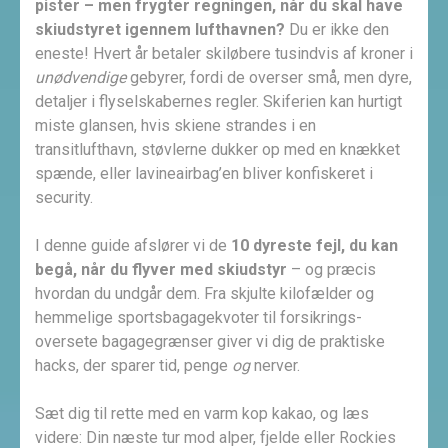
pister – men frygter regningen, når du skal have
skiudstyret igennem lufthavnen?
Du er ikke den
eneste! Hvert år betaler skiløbere tusindvis af kroner i
unødvendige
gebyrer, fordi de overser små, men dyre,
detaljer i flyselskabernes regler. Skiferien kan hurtigt
miste glansen, hvis skiene strandes i en
transitlufthavn, støvlerne dukker op med en knækket
spænde, eller lavine­airbag’en bliver konfiskeret i
security.
I denne guide afslører vi de
10 dyreste fejl, du kan
begå, når du flyver med skiudstyr
– og præcis
hvordan du undgår dem. Fra skjulte kilo­fælder og
hemmelige sportsbagage­kvoter til forsikrings­
oversete bagagegrænser giver vi dig de praktiske
hacks, der sparer tid, penge
og
nerver.
Sæt dig til rette med en varm kop kakao, og læs
videre: Din næste tur mod alper, fjelde eller Rockies