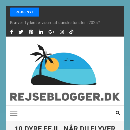
Skip
REJSENYT
to
content
Kræver Tyrkiet e-visum af danske turister i 2025?
(Press
Enter)
REJSEBLOGGER ONLINE
De bedste rejsefifs og alt om rejser finder du her
10 DYRE FEJL, NÅR DU FLYVER