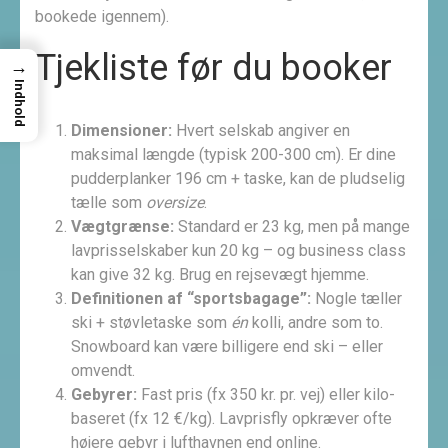
bookede igennem).
Tjekliste før du booker
→
Indhold
Dimensioner:
Hvert selskab angiver en
maksimal længde (typisk 200-300 cm). Er dine
pudderplanker 196 cm + taske, kan de pludselig
tælle som
oversize
.
Vægtgrænse:
Standard er 23 kg, men på mange
lavprisselskaber kun 20 kg – og business class
kan give 32 kg. Brug en rejsevægt hjemme.
Definitionen af “sportsbagage”:
Nogle tæller
ski + støvletaske som
én
kolli, andre som to.
Snowboard kan være billigere end ski – eller
omvendt.
Gebyrer:
Fast pris (fx 350 kr. pr. vej) eller kilo-
baseret (fx 12 €/kg). Lavprisfly opkræver ofte
højere gebyr i lufthavnen end online.