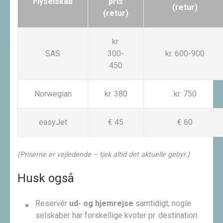
Flyselskab
pris
(retur)
(retur)
kr.
SAS
300-
kr. 600-900
450
Norwegian
kr. 380
kr. 750
easyJet
€ 45
€ 60
(Priserne er vejledende – tjek altid det aktuelle gebyr.)
Husk også
Reservér
ud- og hjemrejse
samtidigt; nogle
selskaber har forskellige kvoter pr. destination.