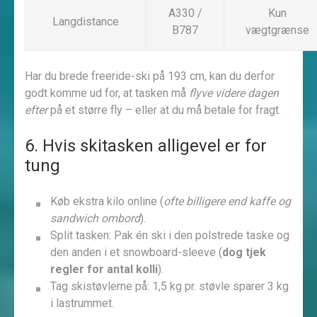
A330 /
Kun
Langdistance
B787
vægtgrænse
Har du brede freeride-ski på 193 cm, kan du derfor
godt komme ud for, at tasken må
flyve videre dagen
efter
på et større fly – eller at du må betale for fragt.
6. Hvis skitasken alligevel er for
tung
Køb ekstra kilo online (
ofte billigere end kaffe og
sandwich ombord
).
Split tasken: Pak én ski i den polstrede taske og
den anden i et snowboard-sleeve (
dog tjek
regler for antal kolli
).
Tag skistøvlerne på: 1,5 kg pr. støvle sparer 3 kg
i lastrummet.