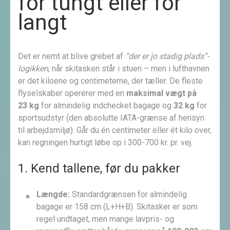
for tungt eller for
langt
Det er nemt at blive grebet af
“der er jo stadig plads”-
logikken
, når skitasken står i stuen – men i lufthavnen
er det kiloene og centimeterne, der tæller. De fleste
flyselskaber opererer med en
maksimal vægt på
23 kg
for almindelig indchecket bagage og
32 kg
for
sportsudstyr (den absolutte IATA-grænse af hensyn
til arbejdsmiljø). Går du én centimeter eller ét kilo over,
kan regningen hurtigt løbe op i 300-700 kr. pr. vej.
1. Kend tallene, før du pakker
Længde:
Standardgrænsen for almindelig
bagage er 158 cm (L+H+B). Skitasker er som
regel undtaget, men mange lavpris- og