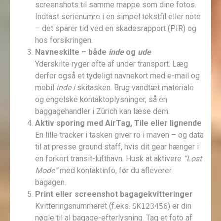
screenshots til samme mappe som dine fotos.
Indtast serienumre i en simpel tekstfil eller note
– det sparer tid ved en skadesrapport (PIR) og
hos forsikringen.
Navneskilte – både
inde
og
ude
Yderskilte ryger ofte af under transport. Læg
derfor også et tydeligt navnekort med e-mail og
mobil
inde i
skitasken. Brug vandtæt materiale
og engelske kontaktoplysninger, så en
baggagehandler i Zürich kan læse dem.
Aktiv sporing med AirTag, Tile eller lignende
En lille tracker i tasken giver ro i maven – og data
til at presse ground staff, hvis dit gear hænger i
en forkert transit-lufthavn. Husk at aktivere
“Lost
Mode”
med kontaktinfo, før du afleverer
bagagen.
Print eller screenshot bagagekvitteringer
Kvitteringsnummeret (f.eks.
) er din
SK123456
nøgle til al bagage-efterlysning. Tag et foto af