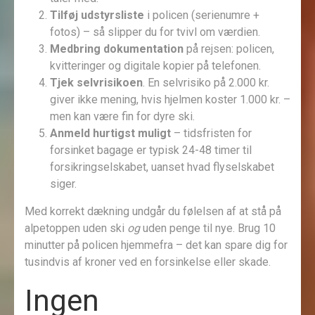
Tilføj udstyrsliste
i policen (serie­numre +
fotos) – så slipper du for tvivl om værdien.
Medbring dokumentation
på rejsen: policen,
kvitteringer og digitale kopier på telefonen.
Tjek selvrisikoen
. En selvrisiko på 2.000 kr.
giver ikke mening, hvis hjelmen koster 1.000 kr. –
men kan være fin for dyre ski.
Anmeld hurtigst muligt
– tidsfristen for
forsinket bagage er typisk 24-48 timer til
forsikrings­elskabet, uanset hvad flyselskabet
siger.
Med korrekt dækning undgår du følelsen af at stå på
alpetoppen uden ski
og
uden penge til nye. Brug 10
minutter på policen hjemmefra – det kan spare dig for
tusindvis af kroner ved en forsinkelse eller skade.
Ingen