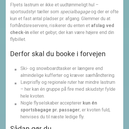
Flyets lastrum er ikke et uudtømmeligt hul –
sportsudstyr tæller som
specialbagage
og der er ofte
kun et fast antal pladser pr. afgang. Glemmer du at
forhåndsreservere, risikerer du enten et
afslag ved
check-in
eller et gebyr, der kan være højere end din
flybillet.
Derfor skal du booke i forvejen
Ski- og snowboardtasker er længere end
almindelige kufferter og kræver særhåndtering.
Lavprisfly og regionale ruter har mindre lastrum
– her kan én gruppe på fire med skiudstyr fylde
hele kvoten.
Nogle flyselskaber accepterer
kun én
sportsbagage pr. passager
; er kvoten fuld,
henvises du til næste ledige fly.
Sådan gør du