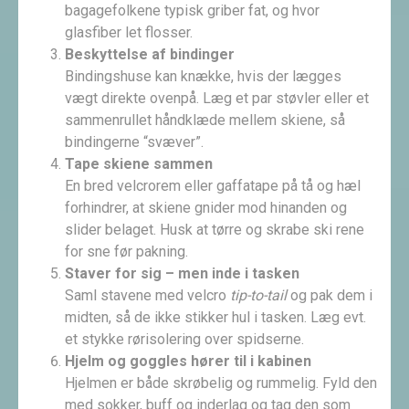
bagagefolkene typisk griber fat, og hvor
glasfiber let flosser.
Beskyttelse af bindinger
Bindingshuse kan knække, hvis der lægges
vægt direkte ovenpå. Læg et par støvler eller et
sammenrullet håndklæde mellem skiene, så
bindingerne “svæver”.
Tape skiene sammen
En bred velcrorem eller gaffatape på tå og hæl
forhindrer, at skiene gnider mod hinanden og
slider belaget. Husk at tørre og skrabe ski rene
for sne før pakning.
Staver for sig – men inde i tasken
Saml stavene med velcro
tip-to-tail
og pak dem i
midten, så de ikke stikker hul i tasken. Læg evt.
et stykke rørisolering over spidserne.
Hjelm og goggles hører til i kabinen
Hjelmen er både skrøbelig og rummelig. Fyld den
med sokker, buff og inderlag og tag den som