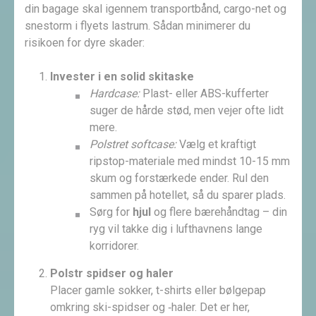
din bagage skal igennem transportbånd, cargo-net og
sne­storm i flyets lastrum. Sådan minimerer du
risikoen for dyre skader:
Invester i en solid skitaske
Hardcase:
Plast- eller ABS-kufferter
suger de hårde stød, men vejer ofte lidt
mere.
Polstret softcase:
Vælg et kraftigt
ripstop-materiale med mindst 10-15 mm
skum og forstærkede ender. Rul den
sammen på hotellet, så du sparer plads.
Sørg for
hjul
og flere bærehåndtag – din
ryg vil takke dig i lufthavnens lange
korridorer.
Polstr spidser og haler
Placer gamle sokker, t-shirts eller bølgepap
omkring ski-spidser og ‑haler. Det er her,