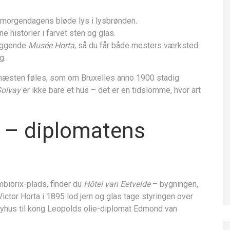
e morgendagens bløde lys i lysbrønden.
 historier i farvet sten og glas.
liggende
Musée Horta
, så du får både mesters værksted
g.
 næsten føles, som om Bruxelles anno 1900 stadig
Solvay
er ikke bare et hus – det er en tidslomme, hvor art
e – diplomatens
biorix-plads, finder du
Hôtel van Eetvelde
– bygningen,
Victor Horta i 1895 lod jern og glas tage styringen over
 byhus til kong Leopolds olie-diplomat Edmond van