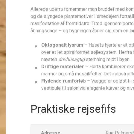
Allerede udefra fornemmer man bruddet med konv
og de slyngede plantemotiver i smedejern fortælle
manifest­­ation af fremtidstro. Træd igennem port
åbningsdage – og bygningen åbner sig som en lan
Oktogonalt lysrum
– Husets hjerte er et ot
over et let spiral­formet søjlesystem. Herfra 
næsten
drivhusagtig
stemning midt i byen.
Driftige materialer
– Horta kombinerer eks
marmor og små mosaikfelter. Det industriell
Flydende rumforløb
– Vægge er opløst til s
vestibule til salon via elegante kurver og niv
Praktiske rejsefifs
Adresse
Rue Palmersto