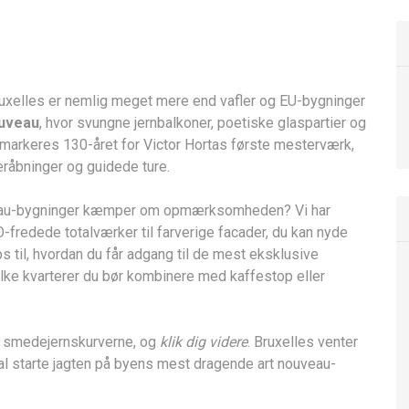
Bruxelles er nemlig meget mere end vafler og EU-bygninger
ouveau
, hvor svungne jernbalkoner, poetiske glaspartier og
år markeres 130-året for Victor Hortas første mesterværk,
æråbninger og guidede ture.
uveau-bygninger kæmper om opmærksomheden? Vi har
fredede totalværker til farverige facader, du kan nyde
ips til, hvordan du får adgang til de mest eksklusive
hvilke kvarterer du bør kombinere med kaffestop eller
em smedejernskurverne, og
klik dig videre
. Bruxelles venter
al starte jagten på byens mest dragende art nouveau-