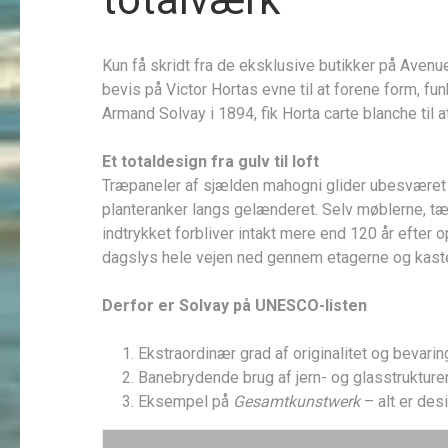
Kun få skridt fra de eksklusive butikker på Aven
bevis på Victor Hortas evne til at forene form, fu
Armand Solvay i 1894, fik Horta carte blanche til 
Et totaldesign fra gulv til loft
Træpaneler af sjælden mahogni glider ubesværet 
plante­ranker langs gelænderet. Selv møblerne, t
indtrykket forbliver intakt mere end 120 år efter
dagslys hele vejen ned gennem etagerne og kast
Derfor er Solvay på UNESCO-listen
Ekstraordinær grad af originalitet og bevarin
Banebrydende brug af jern- og glasstrukture
Eksempel på
Gesamtkunstwerk
– alt er de