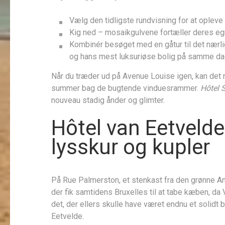
Vælg den tidligste rundvisning for at oplev
Kig ned – mosaikgulvene fortæller deres egne
Kombinér besøget med en gåtur til det nær
og hans mest luksuriøse bolig på samme da
Når du træder ud på Avenue Louise igen, kan det
summer bag de bugtende vinduesrammer.
Hôtel 
nouveau stadig ånder og glimter.
Hôtel van Eetveld
lysskur og kupler
På Rue Palmerston, et stenkast fra den grønne Am
der fik samtidens Bruxelles til at tabe kæben, da 
det, der ellers skulle have været endnu et solidt
Eetvelde.