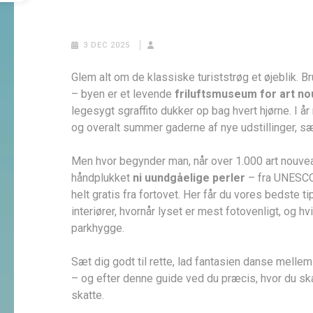
3 DEC 2025
Glem alt om de klassiske turiststrøg et øjeblik. 
– byen er et levende
friluftsmuseum for art n
legesygt sgraffito dukker op bag hvert hjørne. I 
og overalt summer gaderne af nye udstillinger, s
Men hvor begynder man, når over 1.000 art no
håndplukket
ni uundgåelige perler
– fra UNESCO-
helt gratis fra fortovet. Her får du vores bedste t
interiører, hvornår lyset er mest fotovenligt, og 
parkhygge.
Sæt dig godt til rette, lad fantasien danse mell
– og efter denne guide ved du præcis, hvor du sk
skatte.