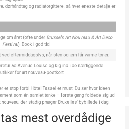
e, dørhåndtag og radiatorgittere, så hver eneste detalje er
ge om året (ofte under
Brussels Art Nouveau & Art Deco
Festival
). Book i god tid.
t ved eftermiddagslys, når sten og jern får varme toner.
etur ad Avenue Louise og kig ind i de nærliggende
utikker for art nouveau-postkort.
e, er et stop forbi Hôtel Tassel et must: Du ser hvor ideen
rnament som én samlet tanke – første gang foldede sig ud
 nouveau, der stadig præger Bruxelles’ bybillede i dag.
rtas mest overdådige