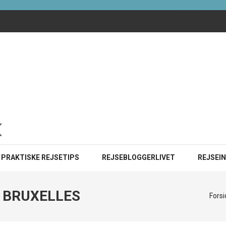
ister i 2025?
INE
PRAKTISKE REJSETIPS
REJSEBLOGGERLIVET
REJSEI
I BRUXELLES
Forsi