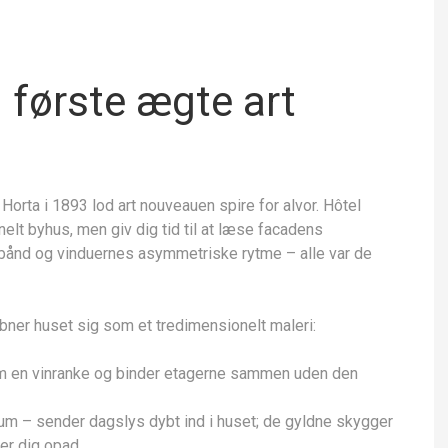
 første ægte art
r Horta i 1893 lod art nouveauen spire for alvor. Hôtel
nelt byhus, men giv dig tid til at læse facadens
bånd og vinduernes asymmetriske rytme – alle var de
åbner huset sig som et tredimensionelt maleri:
m en vinranke og binder etagerne sammen uden den
um – sender dagslys dybt ind i huset; de gyldne skygger
r dig opad.