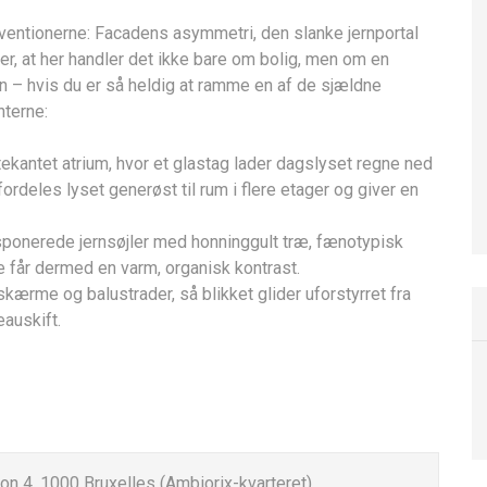
entionerne: Facadens asymmetri, den slanke jernportal
r, at her handler det ikke bare om bolig, men om en
en – hvis du er så heldig at ramme en af de sjældne
terne:
tekantet atrium, hvor et glastag lader dagslyset regne ned
fordeles lyset generøst til rum i flere etager og giver en
ponerede jernsøjler med honninggult træ, fænotypisk
e får dermed en varm, organisk kontrast.
kærme og balustrader, så blikket glider uforstyrret fra
eauskift.
n 4, 1000 Bruxelles (Ambiorix-kvarteret)