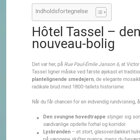
Indholdsfortegnelse
Hôtel Tassel – den
nouveau-bolig
Det var her, på
Rue Paul-Émile Janson 6
, at Victo
Tassel ligner måske ved første øjekast et traditio
plantelignende smedejern
, de elegante mosaik
radikale brud med 1800-tallets historisme.
Når du får chancen for en indvendig rundvisning, 
Den svungne hovedtrappe
slynger sig so
sædvanlige opdelte forhal og korridor.
Lysbrønden
– et stort, glasoverdækket hulr
på væggene skifter nuance, mens du bevæge