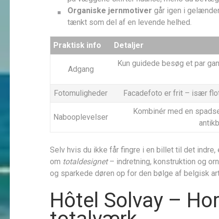
Organiske jernmotiver
går igen i gelænder
tænkt som del af en levende helhed.
Praktisk info
Detaljer
Kun guidede besøg et par gan
Adgang
Fotomuligheder
Facadefoto er frit – især flo
Kombinér med en spadser
Nabooplevelser
antikb
Selv hvis du ikke får fingre i en billet til det indr
om
totaldesignet
– indretning, konstruktion og o
og sparkede døren op for den bølge af belgisk art
Hôtel Solvay – Ho
totalværk