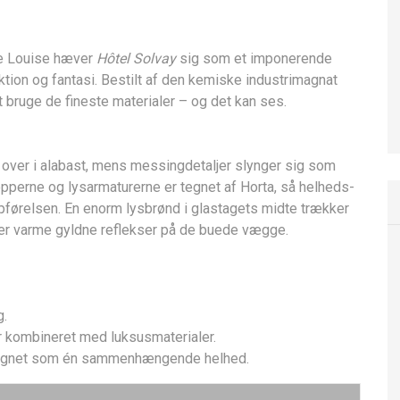
ue Louise hæver
Hôtel Solvay
sig som et imponerende
nktion og fantasi. Bestilt af den kemiske industrimagnat
at bruge de fineste materialer – og det kan ses.
over i alabast, mens messingdetaljer slynger sig som
æpperne og lysarmaturerne er tegnet af Horta, så helheds­
 opførelsen. En enorm lysbrønd i glastagets midte trækker
er varme gyldne reflekser på de buede vægge.
g.
r kombineret med luksusmaterialer.
signet som én sammenhængende helhed.