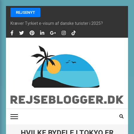
Skip
REJSENYT
to
content
Kræver Tyrkiet e-visum af danske turister i 2025?
(Press
Enter)
REJSEBLOGGER ONLINE
De bedste rejsefifs og alt om rejser finder du her
HVILKE BYDELE I TOKYO ER