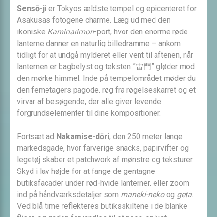
Sensō-ji
er Tokyos ældste tempel og epicenteret for
Asakusas fotogene charme. Læg ud med den
ikoniske
Kaminarimon
-port, hvor den enorme røde
lanterne danner en naturlig billedramme – ankom
tidligt for at undgå mylderet eller vent til aftenen, når
lanternen er bagbelyst og teksten ”雷門” gløder mod
den mørke himmel. Inde på tempelområdet møder du
den femetagers pagode, røg fra røgelseskarret og et
virvar af besøgende, der alle giver levende
forgrundselementer til dine kompositioner.
Fort­sæt ad
Nakamise-dōri
, den 250 meter lange
markedsgade, hvor farverige snacks, papirvifter og
legetøj skaber et patchwork af mønstre og teksturer.
Skyd i lav højde for at fange de gentagne
butiksfacader under rød-hvide lanterner, eller zoom
ind på hånd­værks­detaljer som
maneki-neko
og
geta
.
Ved blå time reflekteres butiksskiltene i de blanke