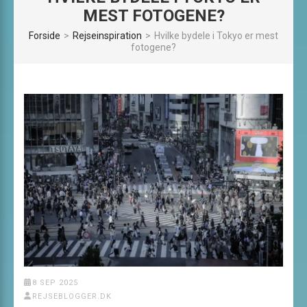
MEST FOTOGENE?
Forside
>
Rejseinspiration
>
Hvilke bydele i Tokyo er mest
fotogene?
8 SEP 2025
REJSEBLOGGER.DK