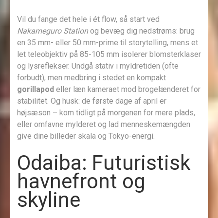
Vil du fange det hele i ét flow, så start ved
Nakameguro Station
og bevæg dig nedstrøms: brug
en 35 mm- eller 50 mm-prime til storytelling, mens et
let teleobjektiv på 85-105 mm isolerer blomsterklaser
og lysreflekser. Undgå stativ i myldretiden (ofte
forbudt), men medbring i stedet en kompakt
gorillapod
eller læn kameraet mod brogelænderet for
stabilitet. Og husk: de første dage af april er
højsæson – kom tidligt på morgenen for mere plads,
eller omfavne mylderet og lad menneskemængden
give dine billeder skala og Tokyo-energi.
Odaiba: Futuristisk
havnefront og
skyline