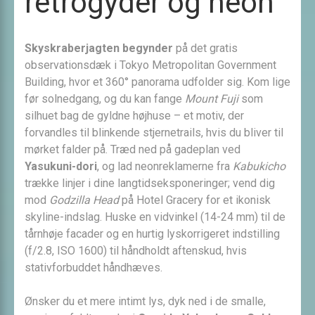
retrogyder og neon
Skyskraberjagten begynder
på det gratis
observationsdæk i Tokyo Metropolitan Government
Building, hvor et 360° panorama udfolder sig. Kom lige
før solnedgang, og du kan fange
Mount Fuji
som
silhuet bag de gyldne højhuse – et motiv, der
forvandles til blinkende stjernetrails, hvis du bliver til
mørket falder på. Træd ned på gadeplan ved
Yasukuni-dori
, og lad neonreklamerne fra
Kabukicho
trække linjer i dine langtidseksponeringer; vend dig
mod
Godzilla Head
på Hotel Gracery for et ikonisk
skyline-indslag. Huske en vidvinkel (14-24 mm) til de
tårnhøje facader og en hurtig lyskorrigeret indstilling
(f/2.8, ISO 1600) til håndholdt aftenskud, hvis
stativforbuddet håndhæves.
Ønsker du et mere intimt lys, dyk ned i de smalle,