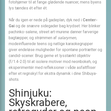
fotohjørner til at fange glødende nuancer, mens byens
lys tændes ét efter ét.
Når du igen er nede på gadeplan, dyk ned i
Center-
Gai
og de snævre sidegader bag krydset. Her blinker
pachinko-salene, street art-murene danner farverige
bagtæpper, og strømmen af
salarymen
,
modeinfluerede teens og natlige karaokegrupper
giver endeløse muligheder for spontane portrætter og
candid-scener. Brug gerne et lysstærkt objektiv
(f/1.4-2.0) til at isolere motiver mod neonbokeh, og
eksperimentér med refleksioner i våde asfaltfliser
efter et regnskyl for ekstra dynamik i dine Shibuya-
shots.
Shinjuku:
Skyskrabere,