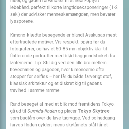
fliser, og gaden forvandles til et neon-oplyst
løbebånd, perfekt til korte langtidseksponeringer (1-2
sek.) der udvisker menneskemængden, men bevarer
lyssporene.
Kimono-klædte besøgende er blandt Asakusas mest
eftertragtede motiver. Vis respekt: spørg før du
fotograferer, og hav et 50-85 mm objektiv klar til
flatterende portrætter med blød baggrundsbokeh fra
lanternerne. Tip: Stil dig ved den lille bro mellem
hovedhallen og pagoden, hvor kimonoerne ofte
stopper for selfies – her får du både farverigt stof,
klassisk arkitektur og et diskret kig til gadens
travlhed i samme ramme.
Rund besøget af med et blik mod fremtidens Tokyo:
gå ud til
Sumida-floden
og placer
Tokyo Skytree
som bagtårn over de lave tagrygge. Ved solnedgang
farves floden gylden, mens skytårnets stål får et