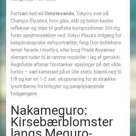
Fortsæt ned ad
Omotesando
, Tokyos svar på
Champs-Élysées, hvor glas, stål og beton kaster
reflekser og linjer til grafiske kompositioner. Stil dig
foran spejlmosaikken ved
Tokyu Plaza
’s indgang for
kalejdoskopiske selvportrætter, fang Dior-butikkens
lamel-facade i modlys, eller brug Prada Aoyamas
diamant-ruder til at ramme modeller i lag af genskin.
Regnfulde aftener forstærker spejlinger på det våde
fortov – sæt kameraet på et lille stativ, blænd ned til
f/8 og kør en 1-2 sek. eksponering for at strække
lysstriberne fra billygter og paraplybærende
fodgængere.
Nakameguro:
Kirsebærblomster
langs Meguro-