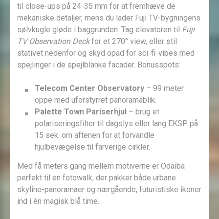
til close-ups på 24-35 mm for at fremhæve de
mekaniske detaljer, mens du lader Fuji TV-bygningens
sølvkugle gløde i baggrunden. Tag elevatoren til
Fuji
TV Observation Deck
for et 270° view, eller stil
stativet nedenfor og skyd opad for sci-fi-vibes med
spejlinger i de spejlblanke facader. Bonusspots:
Telecom Center Observatory
– 99 meter
oppe med uforstyrret panoramablik.
Palette Town Pariserhjul
– brug et
polariseringsfilter til dagslys eller lang EKSP. på
15 sek. om aftenen for at forvandle
hjulbevægelse til farverige cirkler.
Med få meters gang mellem motiverne er Odaiba
perfekt til en fotowalk, der pakker både urbane
skyline-panoramaer og nærgående, futuristiske ikoner
ind i én magisk blå time.