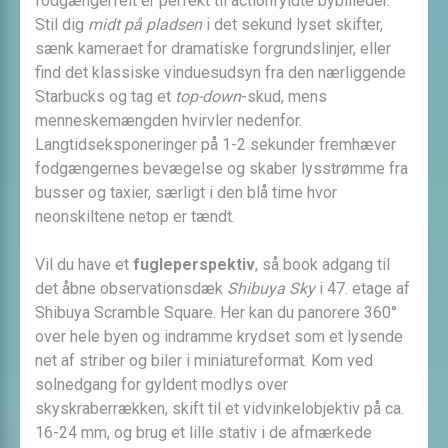
fodgængerfelt er perfekt til actionfyldte bybilleder.
Stil dig
midt på pladsen
i det sekund lyset skifter,
sænk kameraet for dramatiske forgrundslinjer, eller
find det klassiske vinduesudsyn fra den nærliggende
Starbucks og tag et
top-down
-skud, mens
menneskemængden hvirvler nedenfor.
Langtidseksponeringer på 1-2 sekunder fremhæver
fodgængernes bevægelse og skaber lysstrømme fra
busser og taxier, særligt i den blå time hvor
neonskiltene netop er tændt.
Vil du have et
fugleperspektiv
, så book adgang til
det åbne observationsdæk
Shibuya Sky
i 47. etage af
Shibuya Scramble Square. Her kan du panorere 360°
over hele byen og indramme krydset som et lysende
net af striber og biler i miniatureformat. Kom ved
solnedgang for gyldent modlys over
skyskraberrækken, skift til et vidvinkelobjektiv på ca.
16-24 mm, og brug et lille stativ i de afmærkede