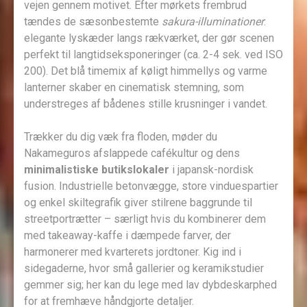
vejen gennem motivet. Efter mørkets frembrud
tændes de sæsonbestemte
sakura-illuminationer
:
elegante lyskæder langs rækværket, der gør scenen
perfekt til langtidseksponeringer (ca. 2-4 sek. ved ISO
200). Det blå timemix af køligt himmellys og varme
lanterner skaber en cinematisk stemning, som
understreges af bådenes stille krusninger i vandet.
Trækker du dig væk fra floden, møder du
Nakameguros afslappede cafékultur og dens
minimalistiske butikslokaler
i japansk-nordisk
fusion. Industrielle betonvægge, store vinduespartier
og enkel skiltegrafik giver stilrene baggrunde til
streetportrætter – særligt hvis du kombinerer dem
med takeaway-kaffe i dæmpede farver, der
harmonerer med kvarterets jordtoner. Kig ind i
sidegaderne, hvor små gallerier og keramikstudier
gemmer sig; her kan du lege med lav dybdeskarphed
for at fremhæve håndgjorte detaljer.