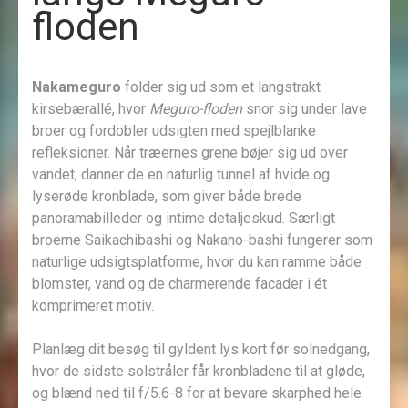
floden
Nakameguro
folder sig ud som et langstrakt
kirsebærallé, hvor
Meguro-floden
snor sig under lave
broer og fordobler udsigten med spejlblanke
refleksioner. Når træernes grene bøjer sig ud over
vandet, danner de en naturlig tunnel af hvide og
lyserøde kronblade, som giver både brede
panoramabilleder og intime detaljeskud. Særligt
broerne Saikachibashi og Nakano-bashi fungerer som
naturlige udsigtsplatforme, hvor du kan ramme både
blomster, vand og de charmerende facader i ét
komprimeret motiv.
Planlæg dit besøg til gyldent lys kort før solnedgang,
hvor de sidste solstråler får kronbladene til at gløde,
og blænd ned til f/5.6-8 for at bevare skarphed hele