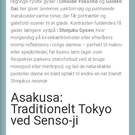
røgringe-fyldte gyder i
Omoide Yokocho
og
Golden
Gai
; her giver
lanterner, yakitori-røg og patinerede
træskodder
varme toner, der får portrætter og
gatefold-scener til at gløde. Kontrasten fuldendes få
gader længere sydpå i
Shinjuku Gyoen
, hvor
morgendug på kirsebærblomster eller efterårets
momiji reflekteres i rolige damme – perfekt til makro-
eller spejlbilleder, før byens larm tager over.
Respekter parkens stativforbud ved at bruge
monopod eller minitripod, og lad de naturskabte
pasteller danne en blød optakt til endnu en nat blandt
Shinjukus neonrør.
Asakusa:
Traditionelt Tokyo
ved Senso-ji