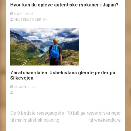
Hvor kan du opleve autentiske ryokaner i Japan?
5 SEP 2025
REJSEBLOGGER.DK
Zarafshan-dalen: Usbekistans glemte perler på
Silkevejen
24 JAN 2026
Indlægsnavigation
De 9 bedste rejsegadgets
10 billige rejseforsikringer
til minimalistisk pakning
til weekendture