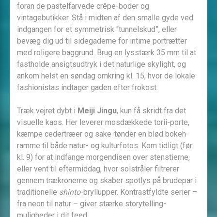
foran de pastelfarvede crêpe-boder og
vintagebutikker. Stå i midten af den smalle gyde ved
indgangen for et symmetrisk “tunnelskud”, eller
bevæg dig ud til sidegaderne for intime portrætter
med roligere baggrund. Brug en lysstærk 35 mm til at
fastholde ansigtsudtryk i det naturlige skylight, og
ankom helst en søndag omkring kl. 15, hvor de lokale
fashionistas indtager gaden efter frokost.
Træk vejret dybt i
Meiji Jingu
, kun få skridt fra det
visuelle kaos. Her leverer mosdækkede torii-porte,
kæmpe cedertræer og sake-tønder en blød bokeh-
ramme til både natur- og kulturfotos. Kom tidligt (før
kl. 9) for at indfange morgendisen over stenstierne,
eller vent til eftermiddag, hvor solstråler filtrerer
gennem trækronerne og skaber spotlys på brudepar i
traditionelle
shinto
-bryllupper. Kontrastfyldte serier –
fra neon til natur – giver stærke storytelling-
muligheder i dit feed.