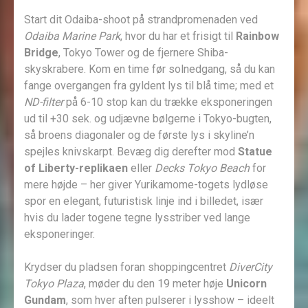
Start dit Odaiba-shoot på strandpromenaden ved
Odaiba Marine Park
, hvor du har et fri­sigt til
Rainbow
Bridge
, Tokyo Tower og de fjernere Shiba-
skyskrabere. Kom en time før solnedgang, så du kan
fange overgangen fra gyldent lys til blå time; med et
ND-filter
på 6-10 stop kan du trække eksponeringen
ud til +30 sek. og udjævne bølgerne i Tokyo-bugten,
så broens diagonaler og de første lys i skyline’n
spejles knivskarpt. Bevæg dig derefter mod
Statue
of Liberty-replikaen
eller
Decks Tokyo Beach
for
mere højde – her giver Yurikamome-togets lydløse
spor en elegant, futuristisk linje ind i billedet, især
hvis du lader togene tegne lysstriber ved lange
eksponeringer.
Krydser du pladsen foran shoppingcentret
DiverCity
Tokyo Plaza
, møder du den 19 meter høje
Unicorn
Gundam
, som hver aften pulserer i lysshow – ideelt