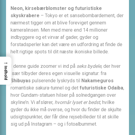
Neon, kirsebærblomster og futuristiske
skyskrabere
– Tokyo er et sansebombardement, der
nærmest tigger om at blive foreviget gennem
kameralinsen. Men med mere end 14 millioner
indbyggere og et virvar af gader, gyder og
forstadsperler kan det være en udfordring at finde de
helt rigtige spots til dit næste ikoniske billede.
→
I denne guide zoomer vi ind på
seks bydele
, der hver
Indhold
især tilbyder deres egen visuelle signatur: fra
Shibuyas
pulserende lyskryds til
Nakameguros
romantiske sakura-tunnel og det
futuristiske Odaiba
,
hvor Gundam-statuen hilser på solnedgangen over
skyline’n. Vi afslører,
hvornår lyset er bedst
, hvilke
gyder du ikke må overse, og hvor du finder de skjulte
udsigtspunkter, der får dine rejsebilleder til at skille
sig ud på Instagram – og i fotoalbummet.