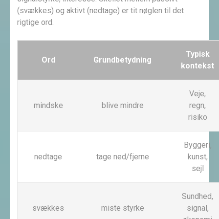
(svækkes) og aktivt (nedtage) er tit nøglen til det
rigtige ord.
Typisk
Ord
Grundbetydning
kontekst
Veje,
mindske
blive mindre
regn,
risiko
Byggeri,
nedtage
tage ned/fjerne
kunst,
sejl
Sundhed,
svækkes
miste styrke
signal,