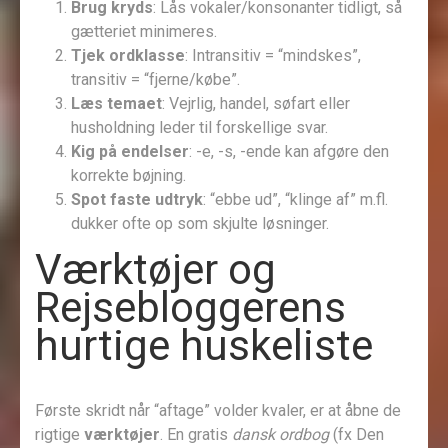
Brug kryds
: Lås vokaler/konsonanter tidligt, så
gætteriet minimeres.
Tjek ordklasse
: Intransitiv = “mindskes”,
transitiv = “fjerne/købe”.
Læs temaet
: Vejrlig, handel, søfart eller
husholdning leder til forskellige svar.
Kig på endelser
: -e, -s, -ende kan afgøre den
korrekte bøjning.
Spot faste udtryk
: “ebbe ud”, “klinge af” m.fl.
dukker ofte op som skjulte løsninger.
Værktøjer og
Rejsebloggerens
hurtige huskeliste
Første skridt når “aftage” volder kvaler, er at åbne de
rigtige
værktøjer
. En gratis
dansk ordbog
(fx Den