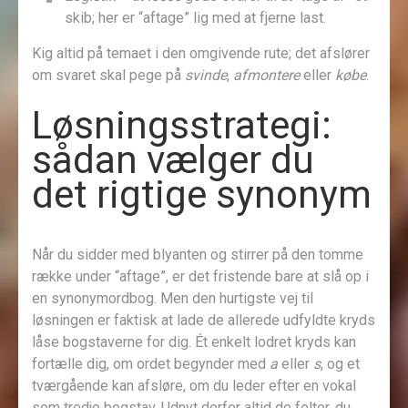
skib; her er “aftage” lig med at fjerne last.
Kig altid på temaet i den omgivende rute; det afslører
om svaret skal pege på
svinde
,
afmontere
eller
købe
.
Løsningsstrategi:
sådan vælger du
det rigtige synonym
Når du sidder med blyanten og stirrer på den tomme
række under “aftage”, er det fristende bare at slå op i
en synonymordbog. Men den hurtigste vej til
løsningen er faktisk at lade de allerede udfyldte kryds
låse bogstaverne for dig. Ét enkelt lodret kryds kan
fortælle dig, om ordet begynder med
a
eller
s
, og et
tværgående kan afsløre, om du leder efter en vokal
som tredje bogstav. Udnyt derfor altid de felter, du