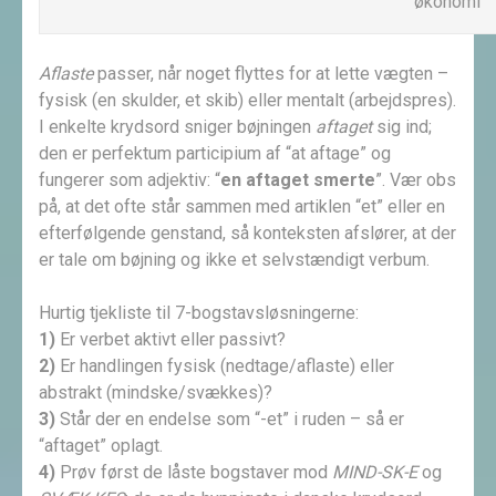
økonomi
Aflaste
passer, når noget flyttes for at lette vægten –
fysisk (en skulder, et skib) eller mentalt (arbejdspres).
I enkelte krydsord sniger bøjningen
aftaget
sig ind;
den er perfektum participium af “at aftage” og
fungerer som adjektiv: “
en aftaget smerte
”. Vær obs
på, at det ofte står sammen med artiklen “et” eller en
efterfølgende genstand, så konteksten afslører, at der
er tale om bøjning og ikke et selvstændigt verbum.
Hurtig tjekliste til 7-bogstavsløsningerne:
1)
Er verbet aktivt eller passivt?
2)
Er handlingen fysisk (nedtage/aflaste) eller
abstrakt (mindske/svækkes)?
3)
Står der en endelse som “-et” i ruden – så er
“aftaget” oplagt.
4)
Prøv først de låste bogstaver mod
MIND-SK-E
og