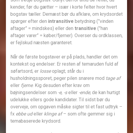
kender, før du gætter – især i korte felter hvor hvert
bogstav tæller. Dernæst bør du afklare, om krydsordet
spørger efter den
intransitive
betydning (”vinden
aftager” = mindskes) eller den
transitive
(”han
aftager varer” = køber/fjerner). Overser du ordklassen,
er fejlskud næsten garanteret.
Når de første bogstaver er på plads, handler det om
kontekst og endelser: Er resten af temaruden fuld af
søfartsord, er
losse
oplagt; står du i
husholdningssporet, peger pilen snarere mod
tage af
eller
fjerne
. Kig desuden efter krav om
bøjningsendelser som
-e
,
-s
eller
-ende
; de kan hurtigt
udelukke ellers gode kandidater. Til sidst bør du
overveje, om opgaven måske sigter til et fast udtryk –
fx
ebbe ud
eller
klinge af
– som ofte gemmer sig i
temabaserede krydsord.