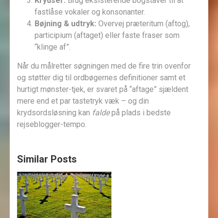
Krydser:
Brug eksisterende bogstaver til at
fastlåse vokaler og konsonanter.
Bøjning & udtryk:
Overvej præteritum (aftog),
participium (aftaget) eller faste fraser som
“klinge af”.
Når du målretter søgningen med de fire trin ovenfor
og støtter dig til ordbøgernes definitioner samt et
hurtigt mønster-tjek, er svaret på “aftage” sjældent
mere end et par tastetryk væk – og din
krydsordsløsning kan
falde
på plads i bedste
rejseblogger-tempo.
Similar Posts