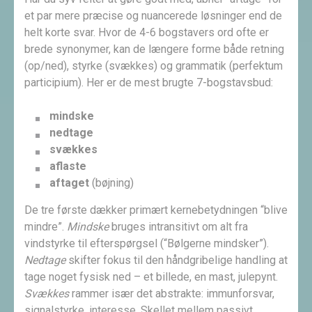
et par mere præcise og nuancerede løsninger end de
helt korte svar. Hvor de 4-6 bogstavers ord ofte er
brede synonymer, kan de længere forme både retning
(op/ned), styrke (svækkes) og grammatik (perfektum
participium). Her er de mest brugte 7-bogstavsbud:
mindske
nedtage
svækkes
aflaste
aftaget
(bøjning)
De tre første dækker primært kernebetydningen “blive
mindre”.
Mindske
bruges intransitivt om alt fra
vindstyrke til efterspørgsel (“Bølgerne mindsker”).
Nedtage
skifter fokus til den håndgribelige handling at
tage noget fysisk ned – et billede, en mast, julepynt.
Svækkes
rammer især det abstrakte: immunforsvar,
signalstyrke, interesse. Skellet mellem passivt