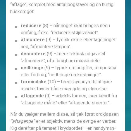
“aftage”, komplet med antal bogstaver og en hurtig
huskeregel:
reducere
(8) – når noget skal bringes ned i
omfang, f.eks. “reducere støjniveauet”.
afmontere
(9) – fysisk skrue eller tage noget
ned, “afmontere lampen”.
demontere
(9) – mere teknisk udgave af
“afmontere”, ofte brugt om maskindele.
nedbringe
(9) – typisk om udgifter, temperatur
eller forbrug, “nedbringe omkostninger”.
formindske
(10) – bredt synonym til at gøre
mindre; favner både mængde og størrelse.
aftagende
(9) – adjektivformen, især kendt fra
“aftagende måne” eller “aftagende smerter”.
Når du vælger mellem disse, så tjek først ordklassen:
“aftagende”
er et adjektiv, mens de øvrige er verber.
Kig derefter på temaet i krydsordet – en handyman-