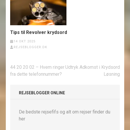
Tips til Revolver krydsord
14 OKT 2025
REJSEBLOGGER.DK
Indlægsnavigation
44 20 20 02 – Hvem ringer
Udtryk Adkomst i Krydsord
fra dette telefonnummer?
Løsning
REJSEBLOGGER ONLINE
De bedste rejsefifs og alt om rejser finder du
her