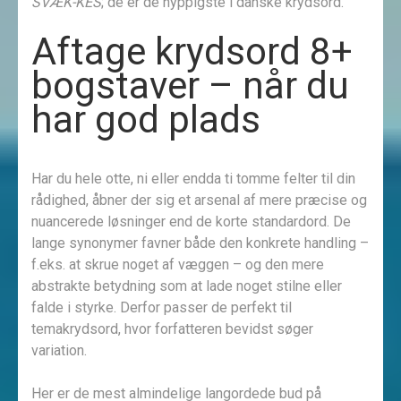
SVÆK-KES
; de er de hyppigste i danske krydsord.
Aftage krydsord 8+
bogstaver – når du
har god plads
Har du hele otte, ni eller endda ti tomme felter til din
rådighed, åbner der sig et arsenal af mere præcise og
nuancerede løsninger end de korte standardord. De
lange synonymer favner både den konkrete handling –
f.eks. at skrue noget af væggen – og den mere
abstrakte betydning som at lade noget stilne eller
falde i styrke. Derfor passer de perfekt til
temakrydsord, hvor forfatteren bevidst søger
variation.
Her er de mest almindelige langordede bud på