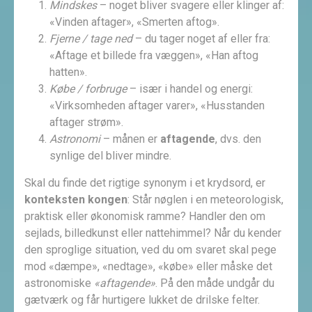
Mindskes
– noget bliver svagere eller klinger af:
«Vinden
aftager», «Smerten aftog».
Fjerne / tage ned
– du tager noget af eller fra:
«Aftage et billede fra væggen», «Han aftog
hatten».
Købe / forbruge
– især i handel og energi:
«Virksomheden aftager varer», «Husstanden
aftager strøm».
Astronomi
– månen er
aftagende
, dvs. den
synlige del bliver mindre.
Skal du finde det rigtige synonym i et krydsord, er
konteksten kongen
: Står nøglen i en meteorologisk,
praktisk eller økonomisk ramme? Handler den om
sejlads, billedkunst eller nattehimmel? Når du kender
den sproglige situation, ved du om svaret skal pege
mod «dæmpe», «nedtage», «købe» eller måske det
astronomiske
«aftagende»
. På den måde undgår du
gætværk og får hurtigere lukket de drilske felter.