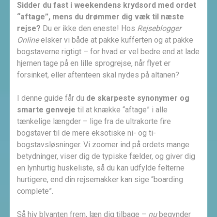
Sidder du fast i weekendens krydsord med ordet
“aftage”, mens du drømmer dig væk til næste
rejse?
Du er ikke den eneste! Hos
Rejseblogger
Online
elsker vi både at pakke kufferten og at pakke
bogstaverne rigtigt – for hvad er vel bedre end at lade
hjernen tage på en lille sprogrejse, når flyet er
forsinket, eller aftenteen skal nydes på altanen?
I denne guide får du
de skarpeste synonymer og
smarte genveje
til at knække “aftage” i alle
tænkelige længder – lige fra de ultrakorte fire
bogstaver til de mere eksotiske ni- og ti-
bogstavsløsninger. Vi zoomer ind på ordets mange
betydninger, viser dig de typiske fælder, og giver dig
en lynhurtig huskeliste, så du kan udfylde felterne
hurtigere, end din rejsemakker kan sige “boarding
complete”.
Så hiv blyanten frem, læn dig tilbage –
nu
begynder