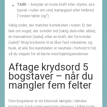
TABE
– betyder at miste kraft eller styrke; ses
typisk i ruder om vind, kampgejst eller helbred
(“vinden tabte sig”).
Vælg ordet, der matcher konteksten i ruden: Er der
tale om noget, der svinder ind (vælg
dale
eller
ebbe
),
en transaktion (
købe
), eller en kraft, der forsvinder
(
tabe
)? Brug krydsene til at låse fast vokalerne, og
husk, at alle fire kandidater er neutrale i forhold til tid,
så du slipper for at bøvle med bøjnings­endelser.
Aftage krydsord 5
bogstaver – når du
mangler fem felter
Fem bogstaver er en klassisk længde i danske
krydsord, fordi ordet nemt kan placeres i både korte