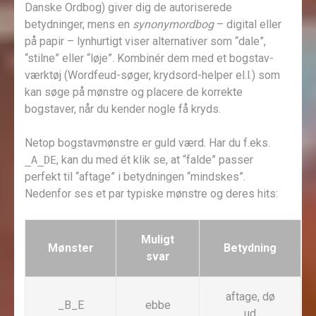
Danske Ordbog) giver dig de autoriserede
betydninger, mens en
synonymordbog
– digital eller
på papir – lynhurtigt viser alternativer som “dale”,
“stilne” eller “løje”. Kombinér dem med et bogstav-
værktøj (Wordfeud-søger, krydsord-helper el.l.) som
kan søge på mønstre og placere de korrekte
bogstaver, når du kender nogle få kryds.
Netop bogstavmønstre er guld værd. Har du f.eks.
, kan du med ét klik se, at “falde” passer
_A_DE
perfekt til “aftage” i betydningen “mindskes”.
Nedenfor ses et par typiske mønstre og deres hits:
Muligt
Mønster
Betydning
svar
aftage, dø
_B_E
ebbe
ud