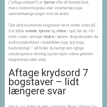
(
“aftage billedet”
), er
fjerne
ofte dit bedste bud,
mens meteorologiske eller smertemæssige
sammenhænge peger mod de andre.
Tjek altid krydsende bogstaver først: ender ordet på
-
E
er både
svinde
,
fjerne
og
stilne
i spil; har du
-I-D-
midt i ordet, springer
lindre
i øjnene. Brug desuden de
små konteksthints i ledetråden (vejr, lyd, krop,
husholdning) – så finder du hurtigt den rigtige
seksbogstavs-løsning og kan rejse videre gennem
diagrammet uden stop.
Aftage krydsord 7
bogstaver – lidt
længere svar
Har du syv felter at gøre godt med, åbner “aftage” for