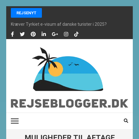
Skip
REJSENYT
to
content
Kræver Tyrkiet e-visum af danske turister i 2025?
(Press
Enter)
REJSEBLOGGER ONLINE
De bedste rejsefifs og alt om rejser finder du her
MULIGHEDER TIL AFTAGE