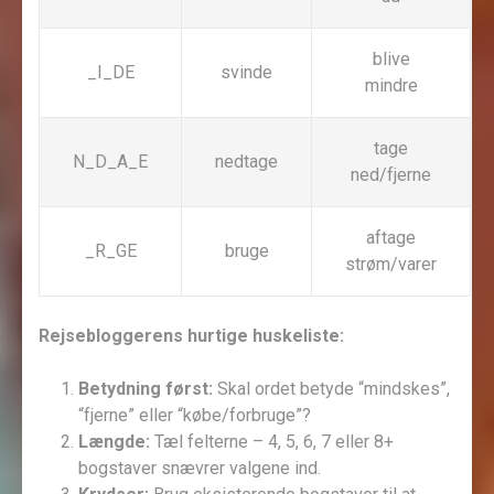
blive
_I_DE
svinde
mindre
tage
N_D_A_E
nedtage
ned/fjerne
aftage
_R_GE
bruge
strøm/varer
Rejsebloggerens hurtige huskeliste:
Betydning først:
Skal ordet betyde “mindskes”,
“fjerne” eller “købe/forbruge”?
Længde:
Tæl felterne – 4, 5, 6, 7 eller 8+
bogstaver snævrer valgene ind.