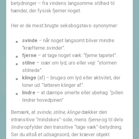
betydninger – fra vindens langsomme stilhed til
hænder, der fysisk fjerner noget.
Her er de mest brugte seksbogstavs-synonymer:
svinde
– når noget langsomt bliver mindre:
“kræfterne svinder”.
fjerne
– at tage noget væk: “fjerne tapetet”.
stilne
– især om lyd, uro eller vejr: “stormen
stilnede”.
klinge
(af) – bruges om lyd eller aktivitet, der
toner ud: “latteren klinger af”.
lindre
– at dæmpe smerte eller ubehag: “pillen
lindrer hovedpinen”.
Bemærk, at
svinde, stilne, klinge
dækker den
intransitive “mindskes”-side, mens
fjerne
og til dels
lindre
opfylder den transitive “tage væk”-betydning.
Ser du altså et udsagnsord, der kræver objekt