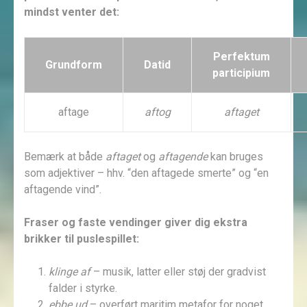
mindst venter det:
Perfektum
Grundform
Datid
participium
aftage
aftog
aftaget
Bemærk at både
aftaget
og
aftagende
kan bruges
som adjektiver – hhv. “den aftagede smerte” og “en
aftagende vind”.
Fraser og faste vendinger giver dig ekstra
brikker til puslespillet:
klinge af
– musik, latter eller støj der gradvist
falder i styrke.
ebbe ud
– overført maritim metafor for noget,