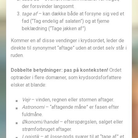
der forsvinder langsomt.
tage af
– kan dække både at forsyne sig ved et
fad (“Tag endelig af salaten”) og at fjerne
beklædning (“Tage jakken af”).
Kommer en af disse vendinger i krydsordet, leder de
direkte til synonymet “aftage” uden at ordet selv står i
ruden.
Dobbelte betydninger: pas på konteksten!
Ordet
optræder i flere domæner, som krydsordsforfattere
elsker at blande:
Vejr
– vinden, regnen eller stormen aftager.
Astronomi
– “aftagende måne” er fasen efter
fuldmåne.
Økonomi/handel
– efterspørgslen, salget eller
strømforbruget aftager.
Logistik
– at
losse
gods svarer til at “tage af” et