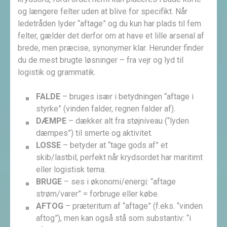
og længere felter uden at blive for specifikt. Når
ledetråden lyder “aftage” og du kun har plads til fem
felter, gælder det derfor om at have et lille arsenal af
brede, men præcise, synonymer klar. Herunder finder
du de mest brugte løsninger – fra vejr og lyd til
logistik og grammatik.
FALDE
– bruges især i betydningen “aftage i
styrke” (vinden falder, regnen falder af).
DÆMPE
– dækker alt fra støjniveau (“lyden
dæmpes”) til smerte og aktivitet.
LOSSE
– betyder at “tage gods af” et
skib/lastbil; perfekt når krydsordet har maritimt
eller logistisk tema.
BRUGE
– ses i økonomi/energi: “aftage
strøm/varer” = forbruge eller købe.
AFTOG
– præteritum af “aftage” (f.eks. “vinden
aftog”), men kan også stå som substantiv: “i