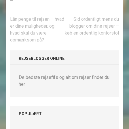
Indlægsnavigation
Lån penge til rejsen – hvad
Sid ordentligt mens du
er dine muligheder, og
blogger om dine rejser –
hvad skal du være
køb en ordentlig kontorstol
opmærksom på?
REJSEBLOGGER ONLINE
De bedste rejsefifs og alt om rejser finder du
her
POPULÆRT