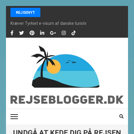
Skip
REJSENYT
to
content
Kræver Tyrkiet e-visum af danske turister i 2025?
(Press
Enter)
REJSEBLOGGER ONLINE
De bedste rejsefifs og alt om rejser finder du her
UNDGÅ AT KEDE DIG PÅ REJSEN