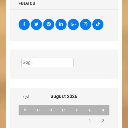
FØLG OS
Søg
efter:
august 2026
« jul
M
Ti
O
To
F
L
S
1
2