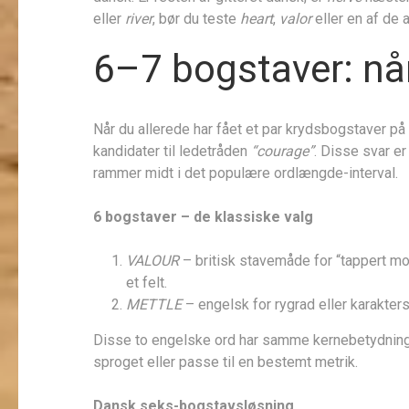
eller
river
, bør du teste
heart
,
valor
eller en af de 
6–7 bogstaver: når 
Når du allerede har fået et par krydsbogstaver på 
kandidater til ledetråden
“courage”
. Disse svar e
rammer midt i det populære ordlængde-interval.
6 bogstaver – de klassiske valg
VALOUR
– britisk stavemåde for “tappert mo
et felt.
METTLE
– engelsk for rygrad eller karakters
Disse to engelske ord har samme kernebetydning
sproget eller passe til en bestemt metrik.
Dansk seks-bogstavsløsning