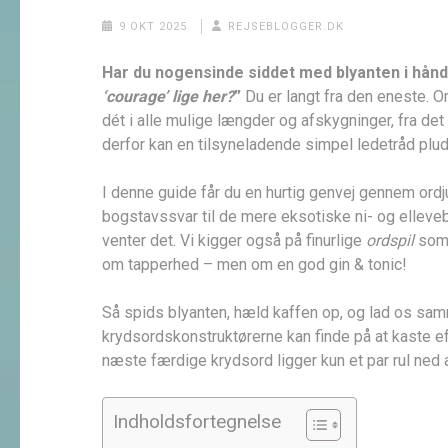
9 OKT 2025
REJSEBLOGGER.DK
Har du nogensinde siddet med blyanten i hånde
‘courage’ lige her?
”
Du er langt fra den eneste. O
dét i alle mulige længder og afskygninger, fra det
derfor kan en tilsyneladende simpel ledetråd plu
I denne guide får du en hurtig genvej gennem ordj
bogstavs­svar til de mere eksotiske ni- og elleve­
venter det. Vi kigger også på finurlige
ordspil
som 
om tapperhed – men om en god gin & tonic!
Så spids blyanten, hæld kaffen op, og lad os sam
krydsordskonstruktørerne kan finde på at kaste ef
næste færdige krydsord ligger kun et par rul ned 
Indholdsfortegnelse