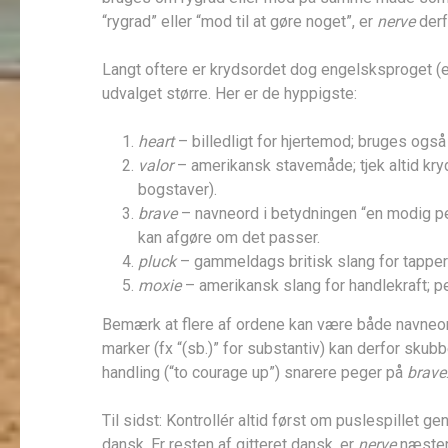
“rygrad” eller “mod til at gøre noget”, er
nerve
derf
Langt oftere er krydsordet dog engelsksproget (e
udvalget større. Her er de hyppigste:
heart
– billedligt for hjertemod; bruges også
valor
– amerikansk stavemåde; tjek altid kry
bogstaver).
brave
– navneord i betydningen “en modig pe
kan afgøre om det passer.
pluck
– gammeldags britisk slang for tapperhe
moxie
– amerikansk slang for handlekraft; p
Bemærk at flere af ordene kan være både navneo
marker (fx “(sb.)” for substantiv) kan derfor skubb
handling (“to courage up”) snarere peger på
brave
Til sidst: Kontrollér altid først om puslespillet ge
dansk. Er resten af gitteret dansk, er
nerve
næsten 