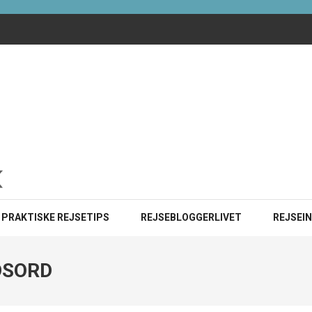
ister i 2025?
INE
PRAKTISKE REJSETIPS
REJSEBLOGGERLIVET
REJSEI
DSORD