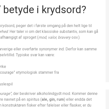
 betyde i krydsord?
rydsord, peger det i første omgang på den helt lige til
erhed
. Her taler vi om det klassiske substantiv, som kan gå
 afhængigt af sproget (
mod, valor, bravery
osv.).
arverige eller overførte synonymer ind. Derfor kan samme
elvtillid. Typiske svar kan være:
yrke
“courage” etymologisk stammer fra
uslespil
ourage”
, der beskriver alkohol­indgydt mod. Kommer denne
re navnet på en spiritus (
ale, gin, rum
) eller endda det
m konstruktøren fisker efter følelser eller flasker, er du