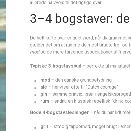
allerede halvvejs til det rigtige svar.
3–4 bogstaver: de 
De helt korte svar er guld værd, når diagrammet n
gælder det om at ramme de mest brugte tre- og 
mod
og de mere farverige associationer til ”nerve
Typiske 3-bogstavsbud
– perfekte til miniaturef
mod
– den danske grundbetydning.
ale
– henviser ofte til ”Dutch courage”.
gin
– samme princip; især i engelsksproged
rum
– endnu en klassisk rebellisk ”drink-co
Gode 4-bogstavsløsninger
– når du har lidt mer
grit
– stædig tapperhed, meget brugt i amer