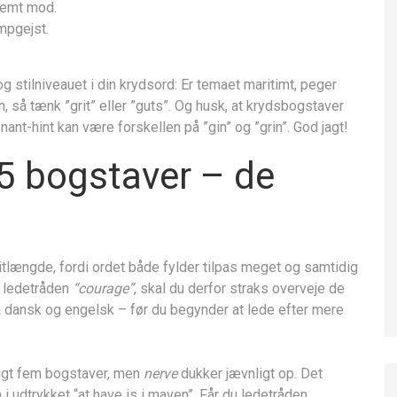
nemt mod.
mpgejst.
 stilniveauet i din krydsord: Er temaet maritimt, peger
, så tænk ”grit” eller ”guts”. Og husk, at kryds­bogstaver
nt-hint kan være forskellen på ”gin” og ”grin”. God jagt!
5 bogstaver – de
tlængde, fordi ordet både fylder tilpas meget og samtidig
er ledetråden
“courage”
, skal du derfor straks overveje de
ansk og engelsk – før du begynder at lede efter mere
tigt fem bogstaver, men
nerve
dukker jævnligt op. Det
udtrykket “at have is i maven”. Får du ledetråden