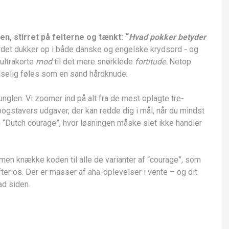
n, stirret på felterne og tænkt: “
Hvad pokker betyder
rdet dukker op i både danske og engelske krydsord ­- og
 ultrakorte
mod
til det mere snørklede
fortitude
. Netop
dselig føles som en sand hårdknude.
unglen. Vi zoomer ind på alt fra de mest oplagte tre­
bogstavers udgaver, der kan redde dig i mål, når du mindst
“Dutch courage”, hvor løsningen måske slet ikke handler
men knække koden til alle de varianter af “courage”, som
ter os. Der er masser af aha-oplevelser i vente – og dit
ad siden.