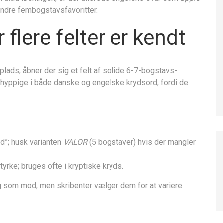
andre fem­bogstavs­favoritter.
flere felter er kendt
plads, åbner der sig et felt af solide 6-7-bogstavs­
r hyppige i både danske og engelske krydsord, fordi de
d”; husk varianten
VALOR
(5 bogstaver) hvis der mangler
tyrke; bruges ofte i kryptiske kryds.
 som mod, men skribenter vælger dem for at variere