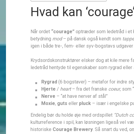
Hvad kan ‘courage’
Når ordet
“courage”
optræder som ledetråd i et k
betydning
mod
– på dansk også kendt som
tapp
igen i både tre-, fem- eller syv-bogstavs udgaver
Krydsordskonstruktører elsker dog at kile mere f
ledetråd hentyde til egenskaber som rygrad eller s
Rygrad
(6 bogstaver) – metafor for indre st
Hjerte
/
heart
– fra det franske
coeur
, som 
Nerve
– “at have nerver af stål”
Moxie
,
guts
eller
pluck
– især i engelske p
Endelig bør du holde øje med ordspillet
“Dutch c
kultur­reference i spil, kan løsningen ligeså vel væ
historiske
Courage Brewery
. Så snart du ved, o