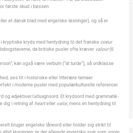
or første skud i bøssen.
ller et dansk blad med engelske løsninger), og så er
 i kryptiske kryds med hentydning til det franske
coeur
.
dsbogstaverne, da britiske pusler ofte kræver
valour
(6
rson”; kan også være verbum (“at turde”), så ordklasse
d; ses tit i historiske eller litterære temaer.
erfekt i moderne pusler med populærkulturelle referencer.
rd og adjektiver/udsagnsord. Et krydsord med grammatik­
e dig i retning af
heart
eller
valor
, mens en hentydning til
.
nerelt bruger engelske låneord eller holder sig strikt til
altid løsningen; er der allerede engelske svar som
apple