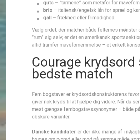
guts
– ”tarmene” som metafor for mave­for
brio
– italiensk/engelsk lån for spræl og ka
gall
– frækhed eller frimodighed.
Vælg ordet, der matcher både felternes mønster og
”rum” sig selv; er det en amerikansk sportssektion
altid trumfer mavefornemmelse – et enkelt konsona
Courage krydsord 
bedste match
Fem bogstaver er krydsords­konstruktørens favori
giver nok kryds til at hjælpe dig videre. Når du s
mest gængse fem­bogstavs­synonymer – både på d
obskure varianter.
Danske kandidater
er der ikke mange af i nøjag
bruges om rygrad eller mod på samme måde som i 