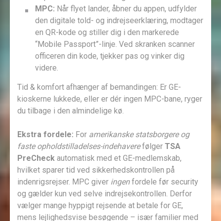
MPC:
Når flyet lander, åbner du appen, udfylder
den digitale told- og indrejseerklæring, modtager
en QR-kode og stiller dig i den markerede
“Mobile Passport”-linje. Ved skranken scanner
officeren din kode, tjekker pas og vinker dig
videre.
Tid & komfort afhænger af bemandingen: Er GE-
kioskerne lukkede, eller er dér ingen MPC-bane, ryger
du tilbage i den almindelige kø.
Ekstra fordele:
For
amerikanske statsborgere og
faste opholdstilladelses-indehavere
følger
TSA
PreCheck
automatisk med et GE-medlemskab,
hvilket sparer tid ved sikkerhedskontrollen på
indenrigsrejser. MPC giver
ingen
fordele før security
og gælder kun ved selve indrejsekontrollen. Derfor
vælger mange hyppigt rejsende at betale for GE,
mens lejlighedsvise besøgende – især familier med