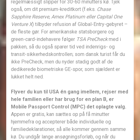
regelmæssigt slipper for 30-60 minutters kø. Tjek
også, om dit premium-kreditkort (f.eks.
Chase
Sapphire Reserve, Amex Platinum eller Capital One
Venture X
) tilbyder refusion af Global-Entry-gebyret –
de fleste gør. For amerikanske statsborgere og
green-card-indehavere følger
TSA PreCheck
med i
pakken, så du også sparer tid ved indenrigs- og
transit-sikkerhedskontrollen; som dansk turist får du
ikke PreCheck, men du nyder stadig godt af de
dedikerede biometriske GE-spor, som sjældent er
lukket helt ned.
Flyver du kun til USA én gang imellem, rejser med
hele familien eller har brug for en plan B, er
Mobile Passport Control (MPC) det oplagte valg.
Appen er gratis, kan sættes op på få minutter
hjemmefra og accepterer både individuelle og
familiedeklarationer, så alle kommer gennem samme
kø. Du undgår lange ansøgningsforløb, og når du