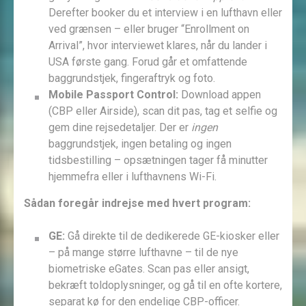
Derefter booker du et interview i en lufthavn eller
ved grænsen – eller bruger “Enrollment on
Arrival”, hvor interviewet klares, når du lander i
USA første gang. Forud går et omfattende
baggrundstjek, fingeraftryk og foto.
Mobile Passport Control:
Download appen
(CBP eller Airside), scan dit pas, tag et selfie og
gem dine rejsedetaljer. Der er
ingen
baggrundstjek, ingen betaling og ingen
tidsbestilling – opsætningen tager få minutter
hjemmefra eller i lufthavnens Wi-Fi.
Sådan foregår indrejse med hvert program:
GE:
Gå direkte til de dedikerede GE-kiosker eller
– på mange større lufthavne – til de nye
biometriske eGates. Scan pas eller ansigt,
bekræft toldoplysninger, og gå til en ofte kortere,
separat kø for den endelige CBP-officer.