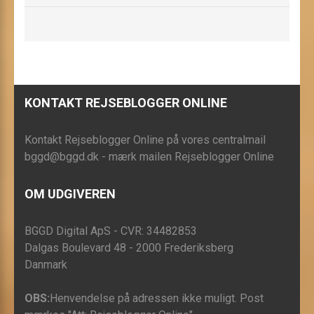
KONTAKT REJSEBLOGGER ONLINE
Kontakt Rejseblogger Online på vores centralmail
bggd@bggd.dk
- mærk mailen Rejseblogger Online
OM UDGIVEREN
BGGD Digital ApS - CVR: 34482853
Dalgas Boulevard 48 - 2000 Frederiksberg
Danmark
OBS:
Henvendelse på adressen ikke muligt. Post