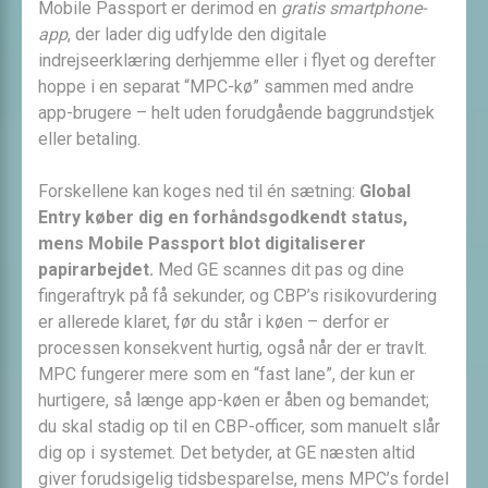
Mobile Passport er derimod en
gratis smartphone-
app
, der lader dig udfylde den digitale
indrejseerklæring derhjemme eller i flyet og derefter
hoppe i en separat “MPC-kø” sammen med andre
app-brugere – helt uden forudgående baggrundstjek
eller betaling.
Forskellene kan koges ned til én sætning:
Global
Entry køber dig en forhåndsgodkendt status,
mens Mobile Passport blot digitaliserer
papirarbejdet.
Med GE scannes dit pas og dine
fingeraftryk på få sekunder, og CBP’s risikovurdering
er allerede klaret, før du står i køen – derfor er
processen konsekvent hurtig, også når der er travlt.
MPC fungerer mere som en “fast lane”, der kun er
hurtigere, så længe app-køen er åben og bemandet;
du skal stadig op til en CBP-officer, som manuelt slår
dig op i systemet. Det betyder, at GE næsten altid
giver forudsigelig tidsbesparelse, mens MPC’s fordel