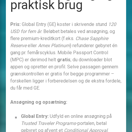
praktisk brug
Pris:
Global Entry (GE) koster i skrivende stund
120
USD for fem år
. Beløbet betales ved ansøgning, og
flere premium-kreditkort (f.eks.
Chase Sapphire
Reserve
eller
Amex Platinum
) refunderer gebyret én
gang pr. femårscyklus. Mobile Passport Control
(MPC) er derimod helt
gratis
; du downloader blot
appen og opretter en profil. Selve passagen gennem
grænskontrollen er gratis for begge programmer –
forskellen ligger i forberedelsen og de ekstra fordele,
du får med GE.
Ansøgning og opsætning:
Global Entry:
Udfyld en online ansøgning på
Trusted Traveler Programs
-portalen, betal
gebyret og afvent et
Conditional Approval
.