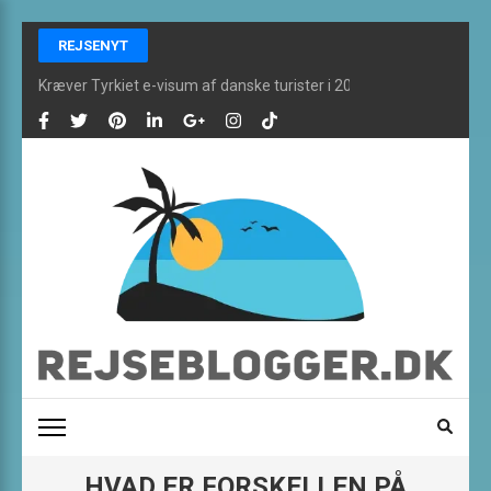
Skip
REJSENYT
to
content
Kræver Tyrkiet e-visum af danske turister i 2025?
(Press
Enter)
REJSEBLOGGER ONLINE
De bedste rejsefifs og alt om rejser finder du her
HVAD ER FORSKELLEN PÅ