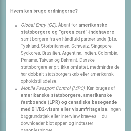
Hvem kan bruge ordningerne?
Global Entry (GE)
: Åbent for
amerikanske
statsborgere og “green card”-indehavere
samt borgere fra en håndfuld partnerlande (bl.a.
Tyskland, Storbritannien, Schweiz, Singapore,
Sydkorea, Brasilien, Argentina, Indien, Colombia,
Panama, Taiwan og Bahrain).
Danske
statsborgere er p.t. ikke omfattet
, medmindre de
har dobbelt statsborgerskab eller amerikansk
opholdstilladelse.
Mobile Passport Control (MPC)
: Kan bruges af
amerikanske statsborgere, amerikanske
fastboende (LPR) og canadiske besøgende
med B1/B2-visum eller visumfritagelse
. Ingen
baggrundstjek eller interview kræves – du
downloader blot appen og indtaster
pasoplysninger.