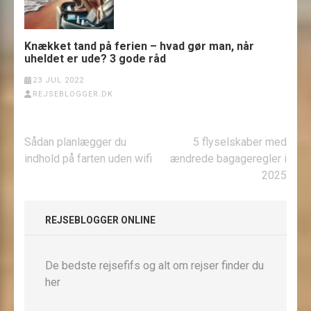
Knækket tand på ferien – hvad gør man, når
uheldet er ude? 3 gode råd
23 JUL 2022
REJSEBLOGGER.DK
Indlægsnavigation
Sådan planlægger du
5 flyselskaber med
indhold på farten uden wifi
ændrede bagageregler i
2025
REJSEBLOGGER ONLINE
De bedste rejsefifs og alt om rejser finder du
her