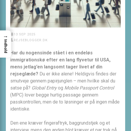
→
13 SEP 2025
REJSEBLOGGER.DK
Indhold
Har du nogensinde stået i en endeløs
immigrations­kø efter en lang flyvetur til USA,
mens jetlag’en langsomt tager livet af din
rejseglæde?
Du er ikke alene! Heldigvis findes der
smutveje gennem papirjunglen – men hvilke skal du
satse på?
Global Entry
og
Mobile Passport Control
(MPC) lover begge hurtig passage gennem
passkontrollen, men de to løsninger er på ingen måde
identiske.
Den ene kræver fingeraftryk, baggrundstjek og et
interview, mens den anden blot kræver et par tryk på