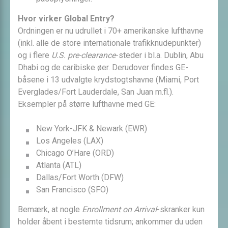
Hvor virker Global Entry?
Ordningen er nu udrullet i 70+ amerikanske lufthavne
(inkl. alle de store internationale trafikknudepunkter)
og i flere
U.S. pre-clearance
-steder i bl.a. Dublin, Abu
Dhabi og de caribiske øer. Derudover findes GE-
båsene i 13 udvalgte krydstogtshavne (Miami, Port
Everglades/Fort Lauderdale, San Juan m.fl.).
Eksempler på større lufthavne med GE:
New York-JFK & Newark (EWR)
Los Angeles (LAX)
Chicago O’Hare (ORD)
Atlanta (ATL)
Dallas/Fort Worth (DFW)
San Francisco (SFO)
Bemærk, at nogle
Enrollment on Arrival
-skranker kun
holder åbent i bestemte tidsrum; ankommer du uden