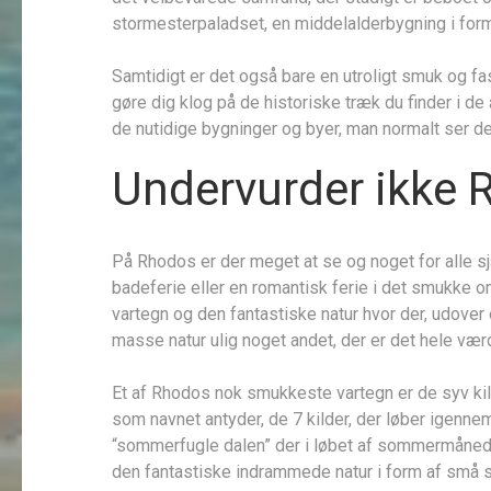
stormesterpaladset, en middelalderbygning i form 
Samtidigt er det også bare en utroligt smuk og f
gøre dig klog på de historiske træk du finder i
de nutidige bygninger og byer, man normalt ser de
Undervurder ikke 
På Rhodos er der meget at se og noget for alle sj
badeferie eller en romantisk ferie i det smukke o
vartegn og den fantastiske natur hvor der, udover
masse natur ulig noget andet, der er det hele værd
Et af Rhodos nok smukkeste vartegn er de syv kild
som navnet antyder, de 7 kilder, der løber igennem
“sommerfugle dalen” der i løbet af sommermånede
den fantastiske indrammede natur i form af små st