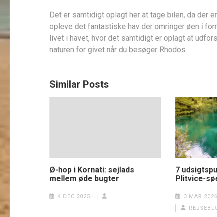
Det er samtidigt oplagt her at tage bilen, da der 
opleve det fantastiske hav der omringer øen i form
livet i havet, hvor det samtidigt er oplagt at udfor
naturen for givet når du besøger Rhodos.
Similar Posts
Ø-hop i Kornati: sejlads
7 udsigtsp
mellem øde bugter
Plitvice-s
4 DEC 2025
3 MAR 202
REJSEBL