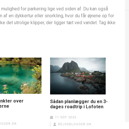
er mulighed for parkering lige ved siden af. Du kan også
 af en dykkertur eller snorkling, hvor du får øjnene op for
ske det utrolige klipper, der ligger tæt ved vandet. Tag ikke
unkter over
Sådan planlægger du en 3-
øerne
dages roadtrip i Lofoten
6
11 SEP 2025
OGGER.DK
REJSEBLOGGER.DK