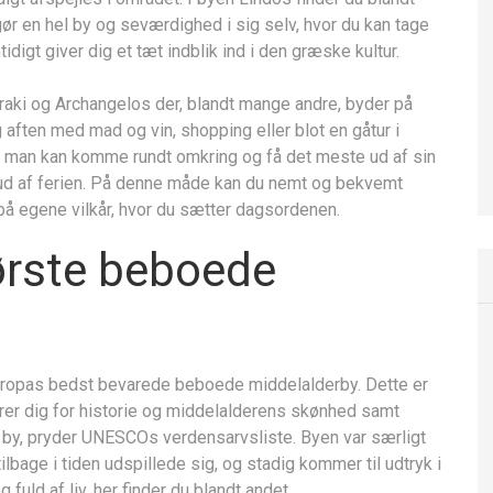
r en hel by og seværdighed i sig selv, hvor du kan tage
igt giver dig et tæt indblik ind i den græske kultur.
raki og Archangelos der, blandt mange andre, byder på
 aften med mad og vin, shopping eller blot en gåtur i
å man kan komme rundt omkring og få det meste ud af sin
ud af ferien. På denne måde kan du nemt og bekvemt
 egene vilkår, hvor du sætter dagsordenen.
ørste beboede
uropas bedst bevarede beboede middelalderby. Dette er
erer dig for historie og middelalderens skønhed samt
s by, pryder UNESCOs verdensarvsliste. Byen var særligt
ilbage i tiden udspillede sig, og stadig kommer til udtryk i
fuld af liv. her finder du blandt andet