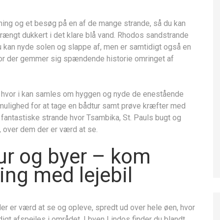
pning og et besøg på en af de mange strande, så du kan
ltrængt dukkert i det klare blå vand. Rhodos sandstrande
u kan nyde solen og slappe af, men er samtidigt også en
vor der gemmer sig spændende historie omringet af
n, hvor i kan samles om hyggen og nyde de enestående
 mulighed for at tage en bådtur samt prøve kræfter med
e fantastiske strande hvor Tsambika, St. Pauls bugt og
, over dem der er værd at se.
ur og byer – kom
ing med lejebil
er er værd at se og opleve, spredt ud over hele øen, hvor
digt afspejles i området. I byen Lindos finder du blandt