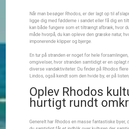
Når man besøger Rhodos, er der lagt op til afsla
ligge dig med fødderne i sandet eller få dig en ti
kan både fungere som et tiltrængt afbræk, hvor d
måde hvorpå, du kan opleve den græske natur, h
imponerende klipper og bjerge.
En tur på stranden er noget for hele forsamlinge
omgivelser, hvor stranden samtidigt er en oplagt
diverse vandaktiviteter. Du finder på Rhodos fler
Lindos, også kendt som den hvide by, er på listen
Oplev Rhodos kult
hurtigt rundt omkr
Generelt har Rhodos en masse fantastiske byer, d
du samtidigt får et indblik over kulturen der samti