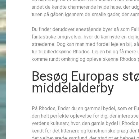
andet de kendte charmerende hvide huse, der udgø
turen på gåben igennem de smalle gader, der samtid
Du finder derudover enestående byer så som Fali
fantastiske omgivelser, hvor du kan nyde en dejlig
stræderne. Dog kan man med fordel leje en bil, s
tur til billedskønne Rhodos.
Lej en bil
og få mere 
komme rundt omkring og opleve skønne Rhodos på
Besøg Europas st
middelalderby
På Rhodos, finder du en gammel bydel, som er E
den helt perfekte oplevelse for dig, der interess
verdens kulturarv, hvor, den gamle bydel i Rhodo
kendt for det litterære og kunstneriske præg der t
det velbevarede samfund, der stadigt er beboet og 