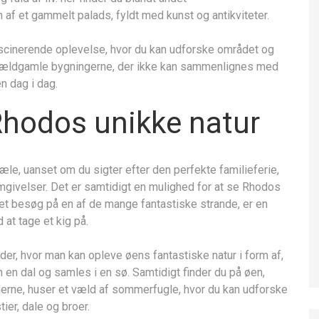
af et gammelt palads, fyldt med kunst og antikviteter.
ascinerende oplevelse, hvor du kan udforske området og
 de ældgamle bygningerne, der ikke kan sammenlignes med
n dag i dag.
Rhodos unikke natur
æle, uanset om du sigter efter den perfekte familieferie,
mgivelser. Det er samtidigt en mulighed for at se Rhodos
 et besøg på en af de mange fantastiske strande, er en
 at tage et kig på.
er, hvor man kan opleve øens fantastiske natur i form af,
 en dal og samles i en sø. Samtidigt finder du på øen,
rne, huser et væld af sommerfugle, hvor du kan udforske
ier, dale og broer.