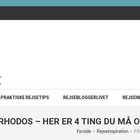
ister i 2025?
INE
PRAKTISKE REJSETIPS
REJSEBLOGGERLIVET
REJSEI
 RHODOS – HER ER 4 TING DU MÅ 
Forside
>
Rejseinspiration
>
På 