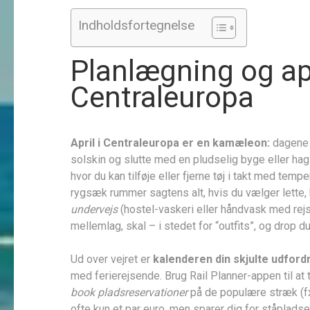
Indholdsfortegnelse
Planlægning og apr
Centraleuropa
April i Centraleuropa er en kamæleon:
dagene 
solskin og slutte med en pludselig byge eller hag
hvor du kan tilføje eller fjerne tøj i takt med temp
rygsæk rummer sagtens alt, hvis du vælger lette, 
undervejs
(hostel-vaskeri eller håndvask med rej
mellemlag, skal – i stedet for “outfits”, og drop d
Ud over vejret er
kalenderen din skjulte udford
med ferierejsende. Brug Rail Planner-appen til at t
book pladsreservationer
på de populære stræk (fx
ofte kun et par euro, men sparer dig for ståpladse