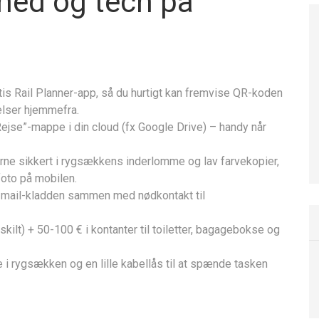
hed og tech på
atis Rail Planner-app, så du hurtigt kan fremvise QR-koden
elser hjemmefra.
 “Rejse”-mappe i din cloud (fx Google Drive) – handy når
erne sikkert i rygsækkens inderlomme og lav farvekopier,
oto på mobilen.
i mail-kladden sammen med nødkontakt til
kilt) + 50-100 € i kontanter til toiletter, bagagebokse og
le i rygsækken og en lille kabellås til at spænde tasken