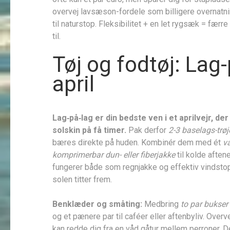
overvej lavsæson-fordele som billigere overnatni
til naturstop. Fleksibilitet + en let rygsæk = færre
til.
Tøj og fodtøj: Lag-
april
Lag­‐på­‐lag er din bedste ven i et aprilvejr, d
solskin på få timer.
Pak derfor
2-3 baselags-trøj
bæres direkte på huden. Kombinér dem med ét
v
komprimerbar dun- eller fiberjakke
til kolde aften
fungerer både som regnjakke og effektiv vindsto
solen titter frem.
Benklæder og småting:
Medbring
to par bukser
og et pænere par til caféer eller aftenbyliv. Overv
kan redde dig fra en våd gåtur mellem perroner. D