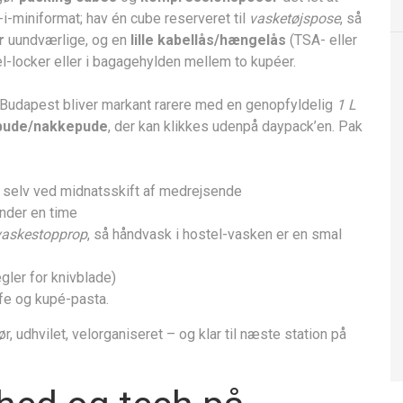
-i-miniformat; hav én cube reserveret til
vasketøjspose
, så
r
uundværlige, og en
lille kabellås/hængelås
(TSA- eller
tel-locker eller i bagagehylden mellem to kupéer.
-Budapest bliver markant rarere med en genopfyldelig
1 L
pude/nakkepude
, der kan klikkes udenpå daypack’en. Pak
vn, selv ved midnatsskift af medrejsende
under en time
vaskestopprop
, så håndvask i hostel-vasken er en smal
egler for knivblade)
affe og kupé-pasta.
, udhvilet, velorganiseret – og klar til næste station på