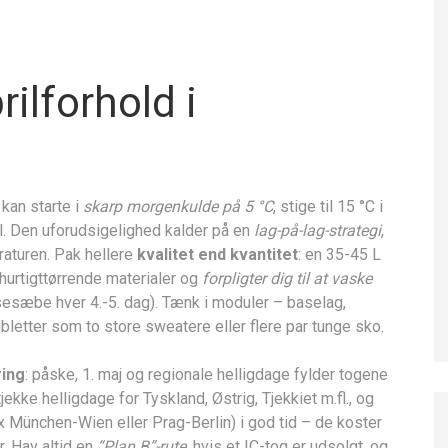
ilforhold i
kan starte i
skarp morgenkulde på 5 °C
, stige til 15 °C i
l. Den uforudsigelighed kalder på en
lag-på-lag-strategi
,
eraturen. Pak hellere
kvalitet end kvantitet
: en 35-45 L
hurtigttørrende materialer og
forpligter dig til at vaske
sesæbe hver 4.-5. dag). Tænk i moduler – baselag,
ubletter som to store sweatere eller flere par tunge sko.
ring
: påske, 1. maj og regionale helligdage fylder togene
jekke helligdage for Tyskland, Østrig, Tjekkiet m.fl., og
 München-Wien eller Prag-Berlin) i god tid – de koster
r. Hav altid en
“Plan B”-rute
, hvis et IC-tog er udsolgt, og