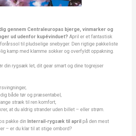
 dig gennem Centraleuropas bjerge, vinmarker og
nger ud udenfor kupévinduet?
April er et fantastisk
 forårssol til pludselige snebyger. Den rigtige pakkeliste
kølig kamp med klamme sokker og overfyldt oppakning.
ør din rygsæk let, dit gear smart og dine togrejser
ørsvingninger,
 dig både tør og præsentabel,
lange stræk til ren komfort,
, at du aldrig strander uden billet – eller strøm.
 os pakke din
Interrail-rygsæk til april
på den mest
 – er du klar til at stige ombord?