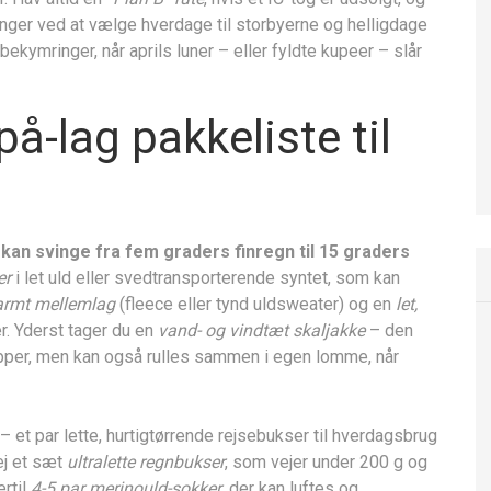
nger ved at vælge hverdage til storbyerne og helligdage
 bekymringer, når aprils luner – eller fyldte kupeer – slår
på-lag pakkeliste til
er kan svinge fra fem graders finregn til 15 graders
er
i let uld eller svedtransporterende syntet, som kan
armt mellemlag
(fleece eller tynd uldsweater) og en
let,
er. Yderst tager du en
vand- og vindtæt skaljakke
– den
pper, men kan også rulles sammen i egen lomme, når
– et par lette, hurtigtørrende rejsebukser til hverdagsbrug
ej et sæt
ultralette regnbukser
, som vejer under 200 g og
ertil
4-5 par merinould-sokker
, der kan luftes og