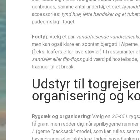
genbruges, samme antal undertøj, et sæt
løstsid
accessories:
tynd hue, lette handsker og et tube
pudeomslag i toget.
Fodtøj:
Vælg et par
vandafvisende vandresneake
men kan også klare en spontan bjergsti i Alperne
(f.eks. loafers eller lave støvler) til restauranter
sandaler eller flip-flops
guld værd på hostelbade, i
trænger til et break.
Udstyr til togrejs
organisering og k
Rygsæk og organisering
: Vælg en
35-45 L
rygsæ
få gram, men redder dig, når aprilbygerne rammer
L
(gerne “packsack”-model, som kan rulles sammen
byvandringer eller slotsture. Indeni hovedtasken 