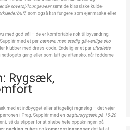
dende sovetøj/loungewear
samt de klassiske kulde-
tørklæde/buff
, som også kan fungere som øjenmaske eller
rs
med god sål – de er komfortable nok til byvandring,
. Supplér med et par
pænere, men stadig gå-venlige sko
 eller klubber med dress-code. Endelig er et par
ultralette
 nattogets gang eller som luftige aftensko, når fødderne
en: Rygsæk,
omfort
k med et indbygget eller aftageligt regnslag – det vejer
 perronen i Prag. Supplér med en
dagtursrygsæk på 15-20
), så du slipper for at slæbe hele oppakningen på
gør
packing cubes
og
kompressionsposer
det let at