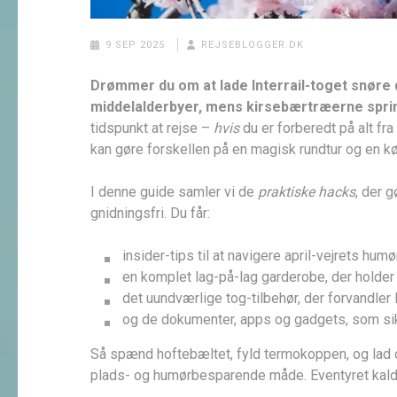
9 SEP 2025
REJSEBLOGGER.DK
Drømmer du om at lade Interrail-toget snøre
middelalderbyer, mens kirsebærtræerne spri
tidspunkt at rejse –
hvis
du er forberedt på alt fra
kan gøre forskellen på en magisk rundtur og en 
I denne guide samler vi de
praktiske hacks
, der g
gnidningsfri. Du får:
insider-tips til at navigere april-vejrets hum
en komplet lag-på-lag garderobe, der holder
det uundværlige tog-tilbehør, der forvandler 
og de dokumenter, apps og gadgets, som sikrer
Så spænd hoftebæltet, fyld termokoppen, og lad
plads- og humørbesparende måde. Eventyret kalder