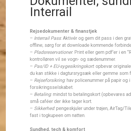
Dokumenter, sund
Interrail
Rejsedokumenter & finanstjek
–
Interrail Pass
: Aktivér og gem dit pass i den gr
offline; sørg for at downloade kommende forbind
–
Pladsreservationer
: Print eller gem pdf’er i en
kontrolløren vil se vogn- og sædenummer.
–
Pas/ID + EU-sygesikringskort
: opbevar original
du kan stikke i dagtursrygsæk eller gemme som f
–
Rejseforsikring
: hav policenummer på papir og 
forsikringsselskabet.
–
Betaling
: mindst to betalingskort (opbevares ads
små caféer der ikke tager kort.
–
Sikkerhed
: pengeskjuler under trøjen, AirTag/Ti
fast i togkupeen om natten.
Sundhed, tech & komfort