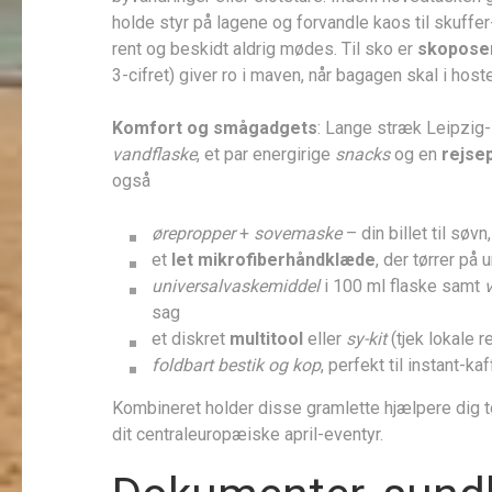
holde styr på lagene og forvandle kaos til skuffer
rent og beskidt aldrig mødes. Til sko er
skopose
3-cifret) giver ro i maven, når bagagen skal i hos
Komfort og smågadgets
: Lange stræk Leipzig
vandflaske
, et par energirige
snacks
og en
rejse
også
ørepropper
+
sovemaske
– din billet til sø
et
let mikrofiberhåndklæde
, der tørrer på 
universalvaskemiddel
i 100 ml flaske samt
sag
et diskret
multitool
eller
sy-kit
(tjek lokale r
foldbart bestik og kop
, perfekt til instant-k
Kombineret holder disse gramlette hjælpere dig tør
dit centraleuropæiske april-eventyr.