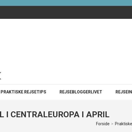
ister i 2025?
INE
PRAKTISKE REJSETIPS
REJSEBLOGGERLIVET
REJSEI
L I CENTRALEUROPA I APRIL
Forside
>
Praktiske